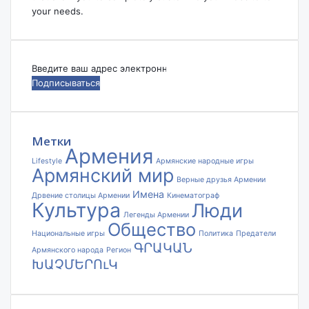
your needs.
Введите
ваш
адрес
электронной
почты
Метки
Армения
Lifestyle
Армянские народные игры
Армянский мир
Верные друзья Армении
Имена
Дрвение столицы Армении
Кинематограф
Культура
Люди
Легенды Армении
Общество
Национальные игры
Политика
Предатели
ԳՐԱԿԱՆ
Армянского народа
Регион
ԽԱՉՄԵՐՈւԿ