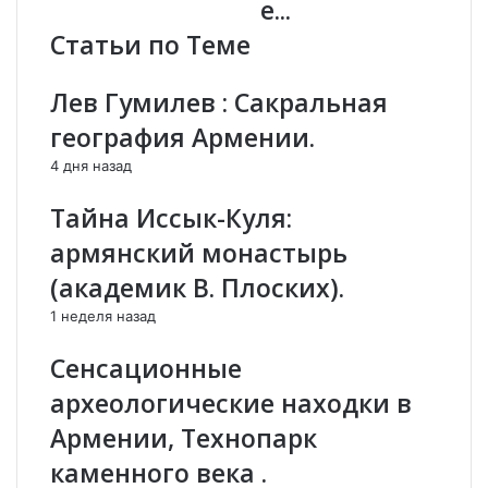
е...
-
й
Статьи по Теме
и
о
с
т
т
в
Лев Гумилев : Сакральная
о
е
география Армении.
р
т
и
А
4 дня назад
ч
р
е
м
Тайна Иссык-Куля:
с
е
армянский монастырь
к
н
а
и
(академик В. Плоских).
я
и
1 неделя назад
э
:
л
Г
Сенсационные
и
а
т
р
археологические находки в
а
е
Армении, Технопарк
А
г
з
и
каменного века .
е
н