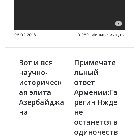
06.02.2018
0
989
Меньше минуты
Вот и вся
Примечате
В
П
о
р
научно-
льный
т
и
историческ
ответ
и
м
в
е
ая элита
Армении:Га
с
ч
я
Азербайджа
а
регин Нжде
н
т
на
не
а
е
у
л
останется в
ч
ь
одиночеств
н
н
о
ы