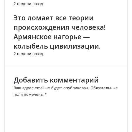
2 недели назад
р
Н
б
ж
Это ломает все теории
а
д
й
е
происхождения человека!
д
н
Армянское нагорье —
ж
е
а
о
колыбель цивилизации.
н
с
а
т
2 недели назад
а
н
е
Добавить комментарий
т
с
Ваш адрес email не будет опубликован.
Обязательные
я
поля помечены
*
в
К
о
о
д
м
и
м
н
е
о