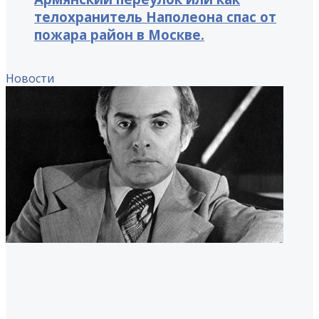
телохранитель Наполеона спас от
пожара район в Москве.
Новости