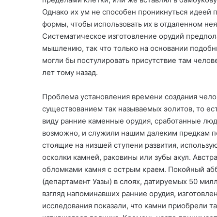
Однако их ум не способен проникнуться идеей 
формы, чтобы использовать их в отдаленном не
Систематическое изготовление орудий предпол
мышлению, так что только на основании подобн
могли бы постулировать присутствие там челов
лет тому назад.
Проблема установления времени создания чел
существованием так называемых эолитов, то е
виду ранние каменные орудия, сработанные люд
возможно, и служили нашим далеким предкам п
стоящие на низшей ступени развития, использу
осколки камней, раковины или зубы акул. Авст
обломками камня с острым краем. Покойный абб
(департамент Уазы) в слоях, датируемых 50 мил
взгляд напоминавших ранние орудия, изготовл
исследования показали, что камни приобрели т