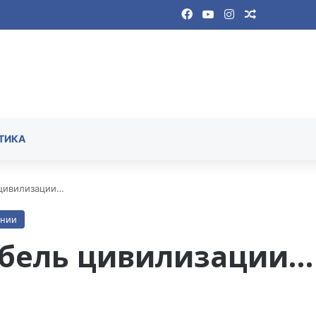
Facebook
YouTube
Instagram
Случайная
ТИКА
цивилизации…
ении
бель цивилизации…