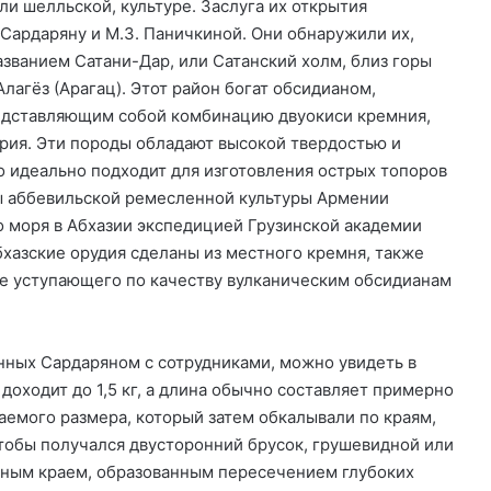
ли шелльской, культуре. Заслуга их открытия
 Сардаряну и М.З. Паничкиной. Они обнаружили их,
азванием Сатани-Дар, или Сатанский холм, близ горы
Алагёз (Арагац). Этот район богат обсидианом,
редставляющим собой комбинацию двуокиси кремния,
трия. Эти породы обладают высокой твердостью и
 идеально подходит для изготовления острых топоров
ы аббевильской ремесленной культуры Армении
 моря в Абхазии экспедицией Грузинской академии
Абхазские орудия сделаны из местного кремня, также
же уступающего по качеству вулканическим обсидианам
нных Сардаряном с сотрудниками, можно увидеть в
доходит до 1,5 кг, а длина обычно составляет примерно
аемого размера, который затем обкалывали по краям,
чтобы получался двусторонний брусок, грушевидной или
азным краем, образованным пересечением глубоких