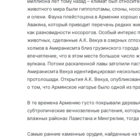
миллиона лет тому назад – климат был относи
животного мира были гиппопотамы, слоны, носо
и олени. Фауна плейстоцена в Армении хорошо 
Авакяна, который приводит перечень редких жив
как разновидности носорогов. Особый интерес
животных, сделанные А.К. Векуа в озерных отл
холмов в Амиранисмта близ грузинского города 
впечатление, что в этом месте большое число 
вулкана. Потоки раскаленной лавы затопили паст
Амиранисмта Векуа идентифицировал несколько
протолошади. Открытия А.К. Векуа, опубликова
о том, что Армянское нагорье было одной из пр
В те времена Армению густо покрывали деревья,
субтропические вечнозеленые растения, которы
влажных районах Лазистана и Мингрелии, тогда
Самые ранние каменные орудия, найденные на 