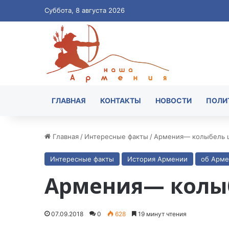
Суббота, 8 августа 2026
ГЛАВНАЯ
КОНТАКТЫ
НОВОСТИ
ПОЛИ
Главная
/
Интересные факты
/
Aрмения— колыбель 
Интересные факты
История Армении
об Арм
Aрмения— колы
07.09.2018
0
628
19 минут чтения