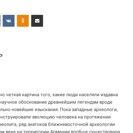
X
VKontakte
Odnoklassniki
Поделиться по электронной почте
ь
о четкая картина того, какие люди населяли издавна
т научное обоснование древнейшим легендам вроде
ельно новейшие изыскания. Пока западные археологи,
конструировали эволюцию человека на протяжении
 неолита, ряд знатоков ближневосточной археологии
ном веке на территории Армении вообще существовала