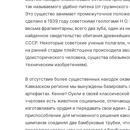
так называемого удабно-питека (от грузинского
Это существо занимает промежуточное положе
сделано в 1939 году советскими геологами Н.О.
весьма фрагментарны, всего два зуба, один из 
найденное свидетельство обитания древнейших
СССР. Некоторые советские ученые полагали, чт
на ранней стадии плейстоцена происходила эв
(доисторического человека, существа обезьян
техническим изобретениям).
В отсутствие более существенных находок ока
Кавказском регионе мы вынуждены базировать с
артефактах. Кеннет Оукли в своей классическо
«человек есть животное социальное, отличающе
изготавливать орудия и передавать свои идеи».
приспособление для мгновенного решения како
шимпанзе соединял две бамбуковые трубки, что
пределами клетки, или же вставлял в бамбукову