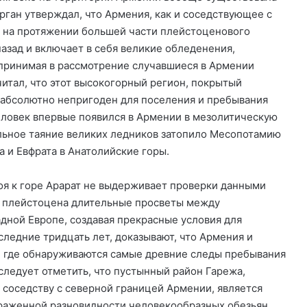
рган утверждал, что Армения, как и соседствующее с
й на протяжении большей части плейстоценового
азад и включает в себя великие обледенения,
 принимая в рассмотрение случавшиеся в Армении
итал, что этот высокогорный регион, покрытый
, абсолютно непригоден для поселения и пребывания
человек впервые появился в Армении в мезолитическую
льное таяние великих ледников затопило Месопотамию
 и Евфрата в Анатолийские горы.
оя к горе Арарат не выдерживает проверки данными
ху плейстоцена длительные просветы между
адной Европе, создавая прекрасные условия для
ледние тридцать лет, доказывают, что Армения и
в, где обнаруживаются самые древние следы пребывания
следует отметить, что пустынный район Гарежа,
 соседству с северной границей Армении, является
раженной разновидности человекообразных обезьян,