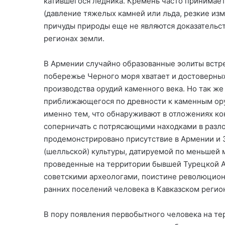
катившегося ледника. Кремень часто принимает
(давление тяжелых камней или льда, резкие из
причуды природы еще не являются доказательст
регионах земли.
В Армении случайно образованные эолиты встреч
побережье Черного моря хватает и достоверных
производства орудий каменного века. Но так же
приближающегося по древности к каменным ору
именно тем, что обнаруживают в отложениях к
соперничать с потрясающими находками в разло
продемонстрировано присутствие в Армении и 
(шелльской) культуры, датируемой по меньшей 
проведенные на территории бывшей Турецкой А
советскими археологами, поистине революцион
ранних поселений человека в Кавказском регио
В пору появления первобытного человека на те