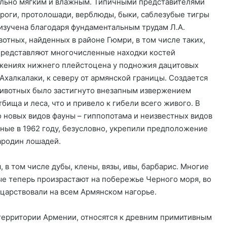
тельно мягким и влажным. Типичными представителями
роги, протолошади, верблюды, быки, саблезубые тигры
изучена благодаря фундаментальным трудам Л.А.
отных, найденных в районе Гюмри, в том числе таких,
 представляют многочисленные находки костей
ожениях нижнего плейстоцена у подножия дацитовых
Ахалкалаки, к северу от армянской границы. Создается
животных было застигнуто внезапным извержением
бища и леса, что и привело к гибели всего живого. В
 новых видов фауны – гиппопотама и неизвестных видов
нные в 1962 году, безусловно, укрепили предположение
ародин лошадей.
 в том числе дубы, клены, вязы, ивы, барбарис. Многие
е теперь произрастают на побережье Черного моря, во
 царствовали на всем Армянском нагорье.
территории Армении, относятся к древним примитивным