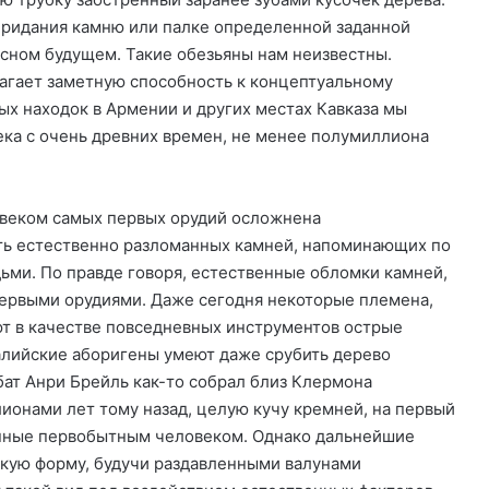
придания камню или палке определенной заданной
ясном будущем. Такие обезьяны нам неизвестны.
агает заметную способность к концептуальному
ых находок в Армении и других местах Кавказа мы
ека с очень древних времен, не менее полумиллиона
овеком самых первых орудий осложнена
сть естественно разломанных камней, напоминающих по
ьми. По правде говоря, естественные обломки камней,
ервыми орудиями. Даже сегодня некоторые племена,
ют в качестве повседневных инструментов острые
ралийские аборигены умеют даже срубить дерево
ат Анри Брейль как-то собрал близ Клермона
лионами лет тому назад, целую кучу кремней, на первый
енные первобытным человеком. Однако дальнейшие
акую форму, будучи раздавленными валунами