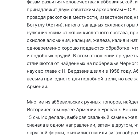
фазам развития человечества: к аббевильской, и
принадлежит двум советским археологам – С.А.
проводя раскопки в местности, известной под н
Богутлу (Артин), на юго-западных склонах горы 
вулканическим стеклом кислотного состава, п
окислов алюминия, кальция, железа, калия и на
одновременно хорошо поддаются обработке, что
и подобных орудий. В этом отношении предмет
отличаются от найденных на побережье Черного
наук во главе с Н. Бердзенишвили в 1958 году. 
весьма пригодного для подобной цели, но все 
Армении.
Многие из аббевильских ручных топоров, найде
Историческом музее Армении в Ереване. Вес их 
15 см. Их делали, выбирая овальный камень жел
сначала в одном направлении, затем в другом, 
округлой формы, с извилистым или зигзагообр