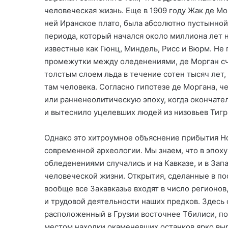
человеческая жизнь. Еще в 1909 году Жак де Мо
ней Иранское плато, была абсолютно пустынно
периода, который начался около миллиона лет н
известные как Гюнц, Миндель, Рисс и Вюрм. Не
промежутки между оледенениями, де Морган сч
толстым слоем льда в течение сотен тысяч лет
там человека. Согласно гипотезе де Моргана, 
или ранненеолитическую эпоху, когда окончате
и вытеснило уцелевших людей из низовьев Тигра
Однако это хитроумное объяснение прибытия Н
современной археологии. Мы знаем, что в эпо
обледенениями случались и на Кавказе, и в Зап
человеческой жизни. Открытия, сделанные в пос
вообще все Закавказье входят в число регионо
и трудовой деятельности наших предков. Здесь 
расположенный в Грузии восточнее Тбилиси, по
местом находки окаменевших останков ярко вы