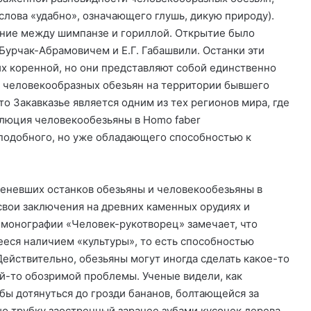
 слова «удабно», означающего глушь, дикую природу).
ние между шимпанзе и гориллой. Открытие было
 Бурчак-Абрамовичем и Е.Г. Габашвили. Останки эти
них коренной, но они представляют собой единственно
 человекообразных обезьян на территории бывшего
о Закавказье является одним из тех регионов мира, где
олюция человекообезьяны в Homo faber
оподобного, но уже обладающего способностью к
меневших останков обезьяны и человекообезьяны в
вои заключения на древних каменных орудиях и
й монографии «Человек-рукотворец» замечает, что
еся наличием «культуры», то есть способностью
 Действительно, обезьяны могут иногда сделать какое-то
й-то обозримой проблемы. Ученые видели, как
бы дотянуться до грозди бананов, болтающейся за
ю трубку заостренный заранее зубами кусочек дерева.