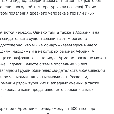
 такой вид под воздействием естественных факторов
менения погодной температуры или нагрева). Такие
вом появления древнего человека в тех или иных
аются нередко. Однако там, а также в Абхазии и на
 свидетельств существования в этом регионе
 достоверно, что мы не обнаруживаем здесь ничего
диям, находимым в некоторых районах Африки. А
онца виллафранкского периода. Армения также не может
ме Олдувай. Вместе с тем в последние 25 лет
Западной Грузии обширных свидетельств аббевильской
мере четырьмя-пятью тысячами лет. Раскопки,
рмении рядом турецких и западных ученых, а также
изировали наши представления о времени самых
не.
рритории Армении – по-видимому, от 500 тысяч до