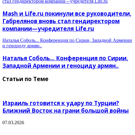
стал гендиректором компании—учредителя Life.ru
Mash и Life.ru покинули все руководители,
Габрелянов вновь стал гендиректором
компании—учредителя Life.ru
Наталья Соболь... Конференция по Сирии, Западной Армении
и геноциду армян..
Наталья Соболь... Конференция по Сирии,
Западной Армении и геноциду армян..
Статьи по Теме
Израиль готовится к удару по Турции?
Ближний Восток на грани большой войны
07.03.2026