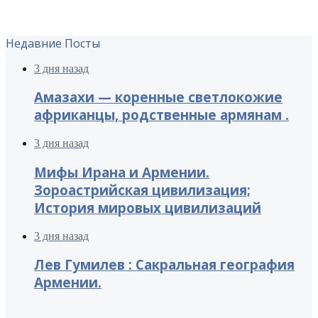
Недавние Посты
3 дня назад
Амазахи — коренные светлокожие
африканцы, родственные армянам .
3 дня назад
Мифы Ирана и Армении.
Зороастрийская цивилизация;
История мировых цивилизаций
3 дня назад
Лев Гумилев : Сакральная география
Армении.