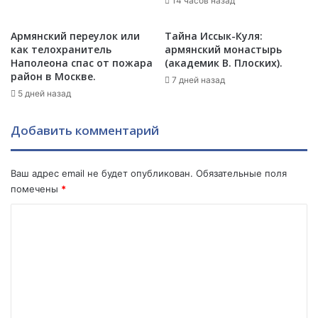
о
14 часов назад
с
д
о
о
т
Армянский переулок или
Тайна Иссык-Куля:
в
у
как телохранитель
армянский монастырь
м
К
Наполеона спас от пожара
(академик В. Плоских).
и
район в Москве.
а
7 дней назад
р
р
5 дней назад
а
а
д
б
Добавить комментарий
л
а
я
х
к
а
Ваш адрес email не будет опубликован.
Обязательные поля
а
-
помечены
*
р
А
ь
р
К
е
ц
о
р
а
ы
х
м
в
а
м
с
.
ф
.
е
е
.