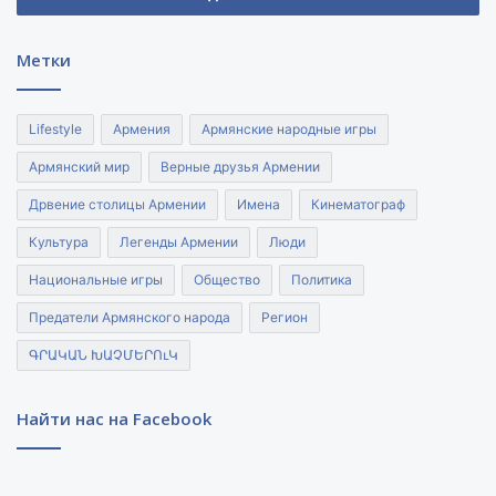
почты
Метки
Lifestyle
Армения
Армянские народные игры
Армянский мир
Верные друзья Армении
Дрвение столицы Армении
Имена
Кинематограф
Культура
Легенды Армении
Люди
Национальные игры
Общество
Политика
Предатели Армянского народа
Регион
ԳՐԱԿԱՆ ԽԱՉՄԵՐՈւԿ
Найти нас на Facebook