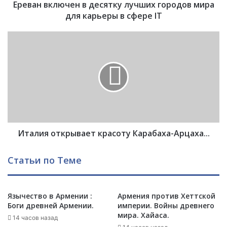
Ереван включен в десятку лучших городов мира
ю
ч
для карьеры в сфере IТ
е
н
И
в
т
д
а
е
л
с
и
я
я
т
о
к
т
у
к
л
Италия открывает красоту Карабаха-Арцаха...
р
у
ы
ч
в
Статьи по Теме
ш
а
и
е
х
т
г
Язычество в Армении :
Армения против Хеттской
к
Боги древней Армении.
империи. Войны древнего
о
р
мира. Хайаса.
р
а
14 часов назад