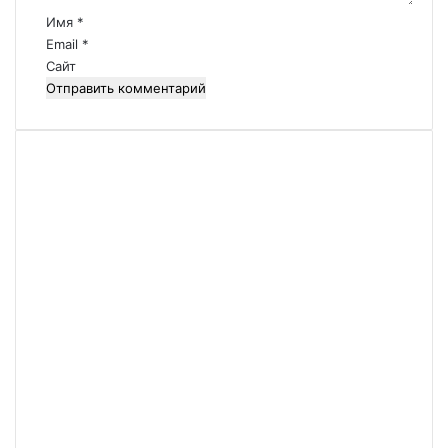
р
.
Имя
*
.
и
Email
*
.
й
Сайт
*