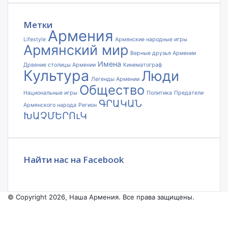
электронной
почты
Метки
Армения
Lifestyle
Армянские народные игры
Армянский мир
Верные друзья Армении
Имена
Дрвение столицы Армении
Кинематограф
Культура
Люди
Легенды Армении
Общество
Национальные игры
Политика
Предатели
ԳՐԱԿԱՆ
Армянского народа
Регион
ԽԱՉՄԵՐՈւԿ
Найти нас на Facebook
© Copyright 2026, Наша Армения. Все права защищены.
Facebook
YouTube