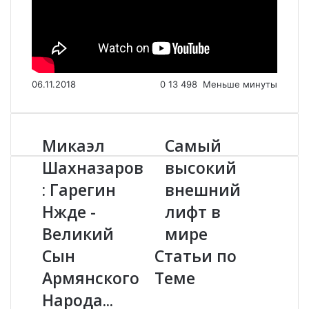
06.11.2018
0
13 498
Меньше минуты
Микаэл
Самый
М
С
и
а
Шахназаров
высокий
к
м
: Гарегин
внешний
а
ы
э
й
Нжде -
лифт в
л
в
Ш
Великий
ы
мире
а
с
Сын
Статьи по
х
о
н
к
Армянского
Теме
а
и
Народа...
з
й