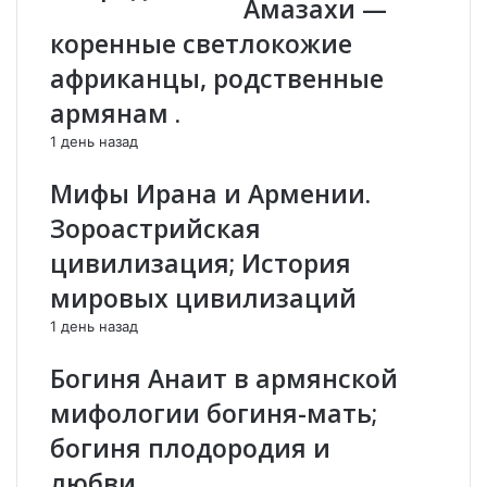
Амазахи —
а
в
р
н
коренные светлокожие
о
е
африканцы, родственные
в
ш
:
н
армянам .
Г
и
1 день назад
а
й
р
л
Мифы Ирана и Армении.
е
и
г
ф
Зороастрийская
и
т
цивилизация; История
н
в
Н
м
мировых цивилизаций
ж
и
1 день назад
д
р
е
е
Богиня Анаит в армянской
-
В
мифологии богиня-мать;
е
богиня плодородия и
л
и
любви…