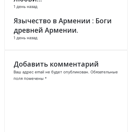
к
1 день назад
и
й
Язычество в Армении : Боги
С
ы
древней Армении.
н
1 день назад
А
р
м
я
Добавить комментарий
н
с
Ваш адрес email не будет опубликован.
Обязательные
к
поля помечены
*
о
К
г
о
о
м
Н
м
а
е
р
н
о
т
д
а
а