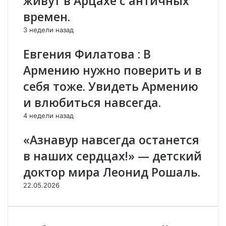
живут в Арцахе с античных
я
р
времен.
з
а
е
в
3 недели назад
т
а
,
н
Евгения Филатова : В
И
к
Армению нужно поверить и в
г
.
д
О
себя тоже. Увидеть Армению
и
т
и влюбиться навсегда.
р
з
и
ы
4 недели назад
С
в
у
о
«Азнавур навсегда останется
р
б
в наших сердцах!» — детский
б
э
К
к
доктор мира Леонид Рошаль.
а
с
22.05.2026
р
к
а
у
п
р
е
с