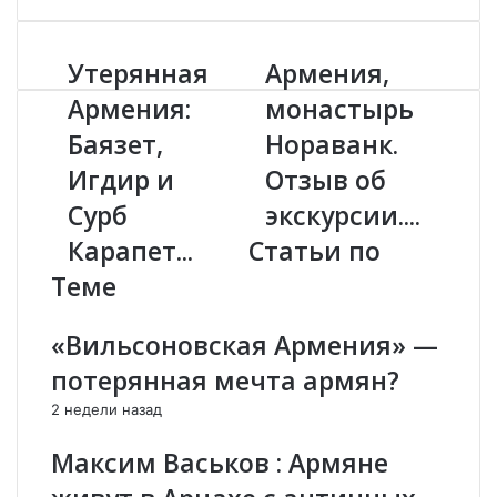
Утерянная
Армения,
У
А
т
р
Армения:
монастырь
е
м
Баязет,
Нораванк.
р
е
я
н
Игдир и
Отзыв об
н
и
н
Сурб
я
экскурсии....
а
,
Карапет...
Статьи по
я
м
А
о
Теме
р
н
м
а
«Вильсоновская Армения» —
е
с
н
т
потерянная мечта армян?
и
ы
2 недели назад
я
р
:
ь
Максим Васьков : Армяне
Б
Н
а
о