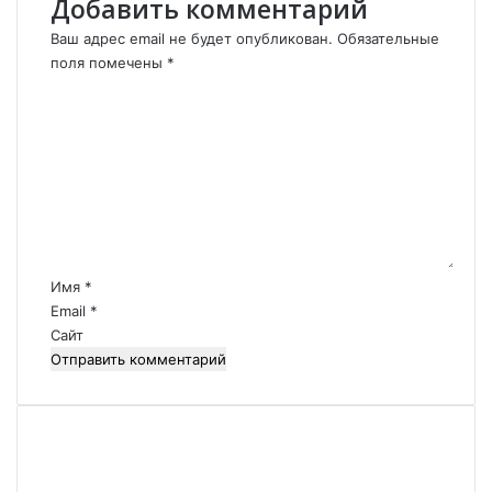
Добавить комментарий
т
и
.
и
Ваш адрес email не будет опубликован.
Обязательные
.
.
поля помечены
*
.
.
К
.
о
.
м
м
е
н
т
а
р
Имя
*
и
Email
*
й
Сайт
*