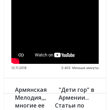
12.11.2018
0
403
Меньше минуты
Армянская
"Дети гор" в
А
"
р
Д
Мелодия,,,
Армении...
м
е
многие ее
Статьи по
я
т
н
и