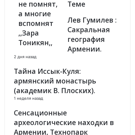
не помнят,
Теме
с
г
к
а многие
о
а
Лев Гумилев :
р
вспомнят
я
"
Сакральная
М
в
,,Зара
е
А
география
Тоникян,,
л
р
Армении.
о
м
д
е
2 дня назад
и
н
я
и
Тайна Иссык-Куля:
,
и
армянский монастырь
,
.
,
.
(академик В. Плоских).
м
.
1 неделя назад
н
о
Сенсационные
г
и
археологические находки в
е
Армении, Технопарк
е