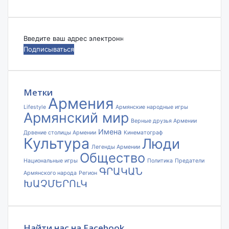
Введите
ваш
адрес
электронной
почты
Метки
Армения
Lifestyle
Армянские народные игры
Армянский мир
Верные друзья Армении
Имена
Дрвение столицы Армении
Кинематограф
Культура
Люди
Легенды Армении
Общество
Национальные игры
Политика
Предатели
ԳՐԱԿԱՆ
Армянского народа
Регион
ԽԱՉՄԵՐՈւԿ
Найти нас на Facebook