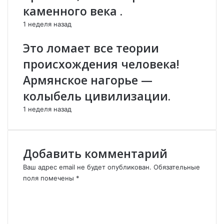
е
каменного века .
н
1 неделя назад
е
п
Это ломает все теории
о
м
происхождения человека!
н
Армянское нагорье —
я
т
колыбель цивилизации.
,
1 неделя назад
а
м
н
о
Добавить комментарий
г
и
Ваш адрес email не будет опубликован.
Обязательные
е
поля помечены
*
в
К
с
о
п
м
о
м