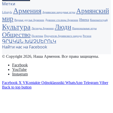
Метки
Армения
Армянский
Lifestyle
Армянские народные игры
мир
Имена
Верные друзья Армении
Дрвение столицы Армении
Кинематограф
Культура
Люди
Легенды Армении
Национальные игры
Общество
Политика
Предатели Армянского народа
Регион
ԳՐԱԿԱՆ ԽԱՉՄԵՐՈւԿ
Найти нас на Facebook
© Copyright 2026, Наша Армения. Все права защищены.
Facebook
YouTube
Instagram
Facebook
X
VKontakte
Odnoklassniki
WhatsApp
Telegram
Viber
Back to top button