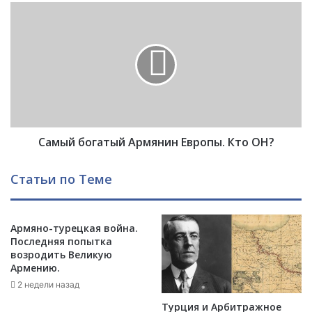
т
С
я
а
н
м
п
ы
о
й
ж
б
е
о
р
г
т
а
в
Самый богатый Армянин Европы. Кто ОН?
т
о
ы
в
й
Статьи по Теме
а
А
л
р
2
м
,
Армяно-турецкая война.
я
Последняя попытка
8
н
возродить Великую
м
и
Армению.
и
н
2 недели назад
л
Е
л
в
Турция и Арбитражное