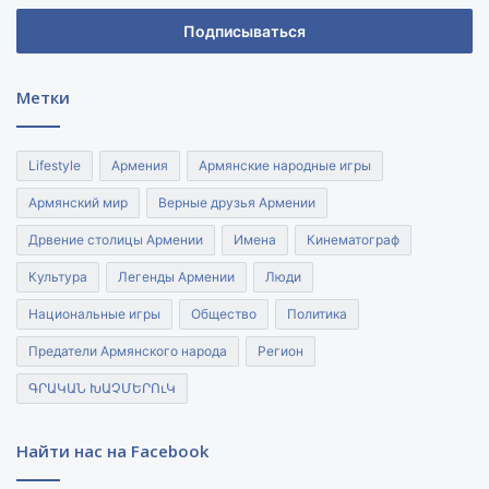
адрес
электронной
почты
Метки
Lifestyle
Армения
Армянские народные игры
Армянский мир
Верные друзья Армении
Дрвение столицы Армении
Имена
Кинематограф
Культура
Легенды Армении
Люди
Национальные игры
Общество
Политика
Предатели Армянского народа
Регион
ԳՐԱԿԱՆ ԽԱՉՄԵՐՈւԿ
Найти нас на Facebook