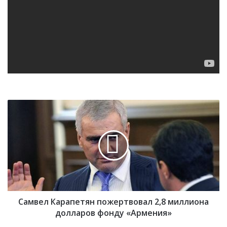
С
а
м
в
е
л
К
а
р
Самвел Карапетян пожертвовал 2,8 миллиона
а
п
долларов фонду «Армения»
е