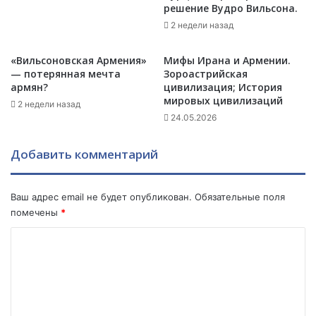
и
р
решение Вудро Вильсона.
о
о
2 недели назад
н
п
а
ы
«Вильсоновская Армения»
Мифы Ирана и Армении.
д
.
— потерянная мечта
Зороастрийская
о
К
армян?
цивилизация; История
л
т
мировых цивилизаций
2 недели назад
л
о
24.05.2026
а
О
р
Н
о
Добавить комментарий
?
в
ф
о
Ваш адрес email не будет опубликован.
Обязательные поля
н
помечены
*
д
К
у
«
о
А
м
р
м
м
е