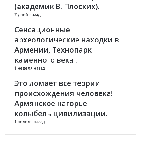
т
в
(академик В. Плоских).
о
у
7 дней назад
р
о
и
"
Сенсационные
и
к
,
а
археологические находки в
к
к
Армении, Технопарк
а
о
к
м
каменного века .
б
-
1 неделя назад
ы
т
л
о
Это ломает все теории
и
т
,
а
происхождения человека!
т
м
Армянское нагорье —
а
"
к
д
колыбель цивилизации.
и
о
о
г
1 неделя назад
с
о
т
в
а
о