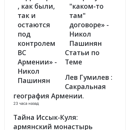
а
, как были,
в
"каком-то
л
о
так и
там"
ь
з
н
н
остаются
договоре» -
о
и
под
Никол
з
к
а
л
контролем
Пашинян
я
и
ВС
Статьи по
в
в
л
о
Армении» -
Теме
я
п
Никол
ю
р
Лев Гумилев :
,
о
Пашинян
ч
с
Сакральная
т
ы
география Армении.
о
к
т
Л
23 часа назад
е
а
р
в
Тайна Иссык-Куля:
р
р
армянский монастырь
и
о