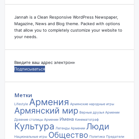
Jannah is a Clean Responsive WordPress Newspaper,
Magazine, News and Blog theme. Packed with options
that allow you to completely customize your website to
your needs.
Введите
ваш
адрес
электронной
почты
Метки
Армения
Lifestyle
Армянские народные игры
Армянский мир
Верные друзья Армении
Имена
Дрвение столицы Армении
Кинематограф
Культура
Люди
Легенды Армении
Общество
Национальные игры
Политика
Предатели