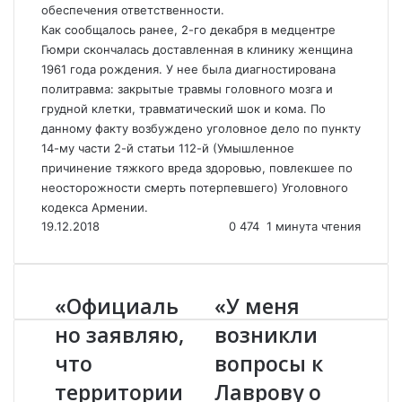
обеспечения ответственности.
Как сообщалось ранее, 2-го декабря в медцентре
Гюмри скончалась доставленная в клинику женщина
1961 года рождения. У нее была диагностирована
политравма: закрытые травмы головного мозга и
грудной клетки, травматический шок и кома. По
данному факту возбуждено уголовное дело по пункту
14-му части 2-й статьи 112-й (Умышленное
причинение тяжкого вреда здоровью, повлекшее по
неосторожности смерть потерпевшего) Уголовного
кодекса Армении.
19.12.2018
0
474
1 минута чтения
«Официаль
«У меня
«
«
О
У
но заявляю,
возникли
ф
м
что
вопросы к
и
е
ц
н
территории
Лаврову о
и
я