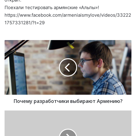
Поехали тестировать армянские «Альпы»!
https://www.facebook.com/armeniaismylove/videos/33222
1757331281/?t=29
П
о
ч
е
м
у
р
а
з
Почему разработчики выбирают Армению?
р
а
б
Л
о
е
т
в
ч
а