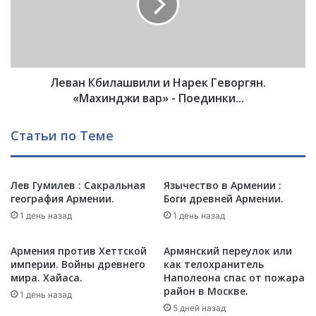
и
н
к
К
и
б
в
и
ы
л
б
Леван Кбилашвили и Нарек Геворгян.
а
и
ш
«Махинджи вар» - Поединки...
р
в
а
и
Статьи по Теме
ю
л
т
и
А
и
р
Лев Гумилев : Сакральная
Язычество в Армении :
Н
география Армении.
Боги древней Армении.
м
а
е
р
1 день назад
1 день назад
н
е
и
к
Армения против Хеттской
Армянский переулок или
ю
Г
империи. Войны древнего
как телохранитель
?
е
мира. Хайаса.
Наполеона спас от пожара
в
район в Москве.
1 день назад
о
5 дней назад