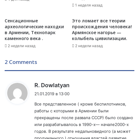
-
1 неделя назад
а
в
с
Б
т
Сенсационные
Это ломает все теории
а
е
археологические находки
происхождения человека!
к
р
в Армении, Технопарк
Армянское нагорье —
у
каменного века .
колыбель цивилизации.
а
и
2 недели назад
2 недели назад
с
к
2 Comments
а
ж
а
ю
:
R. Dowlatyan
т
21.01.2019 в 13:00
и
н
Все представленное ( кроме беспилотников,
ф
работы с которыми в Армении были
о
прекращены после развала СССР) было создано
р
или разрабатывалось в 1990-х— начале2000-х
м
годов. В результате недальновидного (а может
а
продуманного ) отношения властей развитие