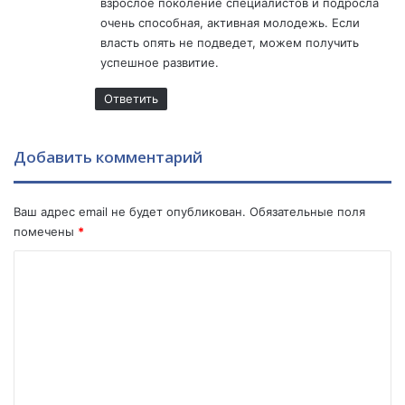
взрослое поколение специалистов и подросла
очень способная, активная молодежь. Если
власть опять не подведет, можем получить
успешное развитие.
Ответить
Добавить комментарий
Ваш адрес email не будет опубликован.
Обязательные поля
помечены
*
К
о
м
м
е
н