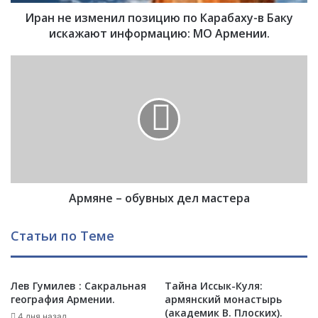
м
Иран не изменил позицию по Карабаху-в Баку
е
н
искажают информацию: МО Армении.
и
л
А
п
р
о
м
з
я
и
н
ц
е
и
–
ю
о
п
б
о
Армяне – обувных дел мастера
у
К
в
а
н
Статьи по Теме
р
ы
а
х
б
д
а
Лев Гумилев : Сакральная
Тайна Иссык-Куля:
е
география Армении.
армянский монастырь
х
л
(академик В. Плоских).
у
м
4 дня назад