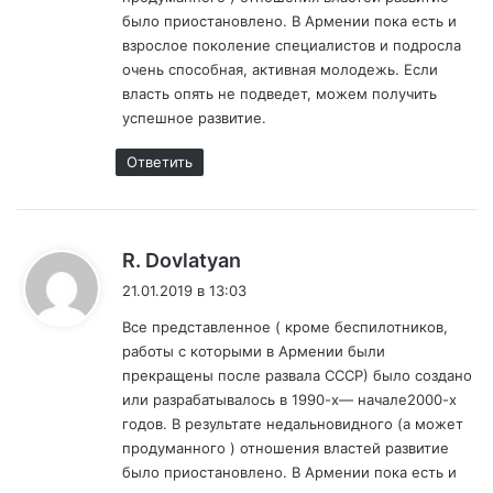
ц
было приостановлено. В Армении пока есть и
и
взрослое поколение специалистов и подросла
ю
очень способная, активная молодежь. Если
:
власть опять не подведет, можем получить
М
успешное развитие.
О
А
Ответить
р
м
е
н
:
R. Dovlatyan
и
и
21.01.2019 в 13:03
.
Все представленное ( кроме беспилотников,
работы с которыми в Армении были
прекращены после развала СССР) было создано
или разрабатывалось в 1990-х— начале2000-х
годов. В результате недальновидного (а может
продуманного ) отношения властей развитие
было приостановлено. В Армении пока есть и