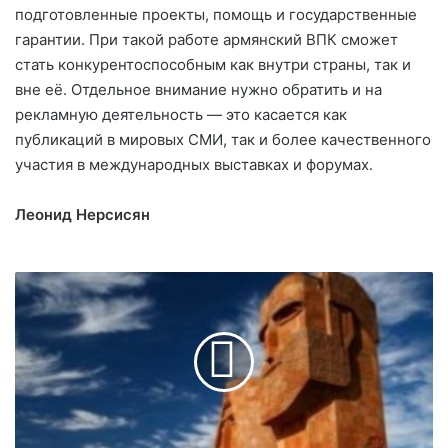
подготовленные проекты, помощь и государственные
гарантии. При такой работе армянский ВПК сможет
стать конкурентоспособным как внутри страны, так и
вне её. Отдельное внимание нужно обратить и на
рекламную деятельность — это касается как
публикаций в мировых СМИ, так и более качественного
участия в международных выставках и форумах.
Леонид Нерсисян
И
р
а
н
н
е
и
з