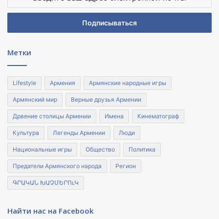
ваш
адрес
электронной
почты
Метки
Lifestyle
Армения
Армянские народные игры
Армянский мир
Верные друзья Армении
Дрвение столицы Армении
Имена
Кинематограф
Культура
Легенды Армении
Люди
Национальные игры
Общество
Политика
Предатели Армянского народа
Регион
ԳՐԱԿԱՆ ԽԱՉՄԵՐՈւԿ
Найти нас на Facebook