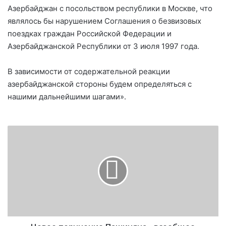
Азербайджан с посольством республики в Москве, что
являлось бы нарушением Соглашения о безвизовых
поездках граждан Российской Федерации и
Азербайджанской Республики от 3 июля 1997 года.
В зависимости от содержательной реакции
азербайджанской стороны будем определяться с
нашими дальнейшими шагами».
Н
о
в
о
е
п
о
р
у