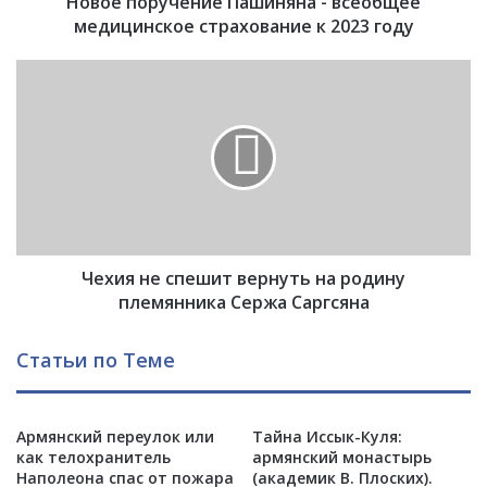
Новое поручение Пашиняна - всеобщее
ч
е
медицинское страхование к 2023 году
н
и
Ч
е
е
П
х
а
и
ш
я
и
н
н
е
я
с
н
п
а
Чехия не спешит вернуть на родину
е
-
ш
племянника Сержа Саргсяна
в
и
с
т
Статьи по Теме
е
в
о
е
б
р
щ
Армянский переулок или
Тайна Иссык-Куля:
н
как телохранитель
армянский монастырь
е
у
Наполеона спас от пожара
(академик В. Плоских).
е
т