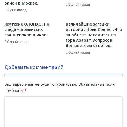
район в Москве.
м
ь
6 дней назад
е
4 дня назад
н
д
а
и
р
Якутские ОЛОНХО. По
Величайшие загадки
ц
о
следам армянских
истории : Ноев Ковчег :Что
и
д
солнцепоклонников.
за объект находится на
н
горе Арарат Вопросов
и
6 дней назад
больше, чем ответов.
с
н
к
у
6 дней назад
о
п
е
л
Добавить комментарий
с
е
т
м
р
я
Ваш адрес email не будет опубликован.
Обязательные поля
а
н
помечены
*
х
н
о
и
К
в
к
о
а
а
н
С
м
и
е
м