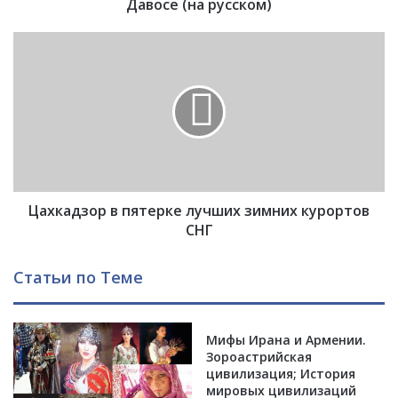
а
Давосе (на русском)
П
а
Ц
ш
а
и
х
н
к
я
а
н
д
а
з
о
о
п
р
у
Цахкадзор в пятерке лучших зимних курортов
в
б
п
СНГ
л
я
и
т
Статьи по Теме
к
е
о
р
в
к
а
Мифы Ирана и Армении.
е
н
Зороастрийская
л
цивилизация; История
н
у
мировых цивилизаций
а
ч