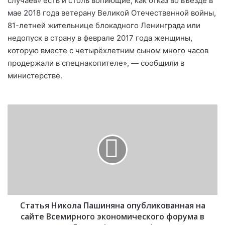
случаев» есть и столь вопиющие, как отказ во въезде в
мае 2018 года ветерану Великой Отечественной войны,
81-летней жительнице блокадного Ленинграда или
недопуск в страну в феврале 2017 года женщины,
которую вместе с четырёхлетним сыном много часов
продержали в спецнакопителе», — сообщили в
министерстве.
С
т
а
т
ь
я
Н
и
к
Статья Никола Пашиняна опубликованная на
о
л
сайте Всемирного экономического форума в