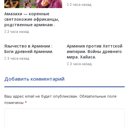
я
2 часа назад
ш
н
и
Амазахи — коренные
а
х
светлокожие африканцы,
с
з
родственные армянам .
а
и
2 часа назад
й
м
т
н
Язычество в Армении :
Армения против Хеттской
е
и
Боги древней Армении.
империи. Войны древнего
В
х
мира. Хайаса.
3 часа назад
с
к
3 часа назад
е
у
м
р
и
о
Добавить комментарий
р
р
н
т
о
о
Ваш адрес email не будет опубликован.
Обязательные поля
г
в
помечены
*
о
С
К
э
Н
к
Г
о
о