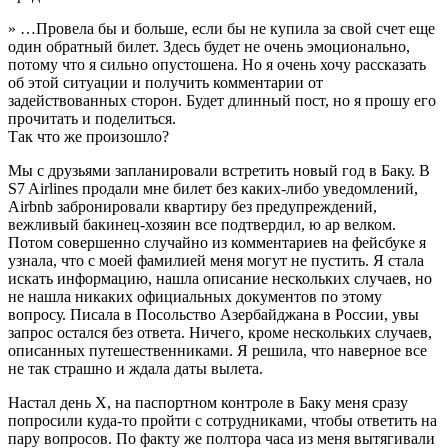
» …Провела бы и больше, если бы не купила за свой счет еще
один обратный билет. Здесь будет не очень эмоционально,
потому что я сильно опустошена. Но я очень хочу рассказать
об этой ситуации и получить комментарии от
задействованных сторон. Будет длинный пост, но я прошу его
прочитать и поделиться.
Так что же произошло?
Мы с друзьями запланировали встретить новый год в Баку. В
S7 Airlines продали мне билет без каких-либо уведомлений,
Airbnb забронировали квартиру без предупреждений,
вежливый бакинец-хозяин все подтвердил, ю ар велком.
Потом совершенно случайно из комментариев на фейсбуке я
узнала, что с моей фамилией меня могут не пустить. Я стала
искать информацию, нашла описание нескольких случаев, но
не нашла никаких официальных документов по этому
вопросу. Писала в Посольство Азербайджана в России, увы
запрос остался без ответа. Ничего, кроме нескольких случаев,
описанных путешественниками. Я решила, что наверное все
не так страшно и ждала даты вылета.
Настал день Х, на паспортном контроле в Баку меня сразу
попросили куда-то пройти с сотрудниками, чтобы ответить на
пару вопросов. По факту же полтора часа из меня вытягивали