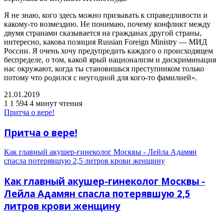
Я не знаю, кого здесь можно призывать к справедливости и
какому-то возмездию. Не понимаю, почему конфликт между
двумя странами сказывается на гражданах другой страны,
интересно, какова позиция Russian Foreign Ministry — МИД
России. Я очень хочу предупредить каждого о происходящем
беспределе, о том, какой ярый национализм и дискриминация
нас окружают, когда ты становишься преступником только
потому что родился с неугодной для кого-то фамилией».
21.01.2019
1
1 594
4 минут чтения
Притча о вере!
Притча о вере!
Как главный акушер-гинеколог Москвы - Лейла Адамян
спасла потерявшую 2,5 литров крови женщину
Как главный акушер-гинеколог Москвы -
Лейла Адамян спасла потерявшую 2,5
литров крови женщину