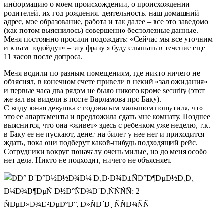
информацию о моем происхождении, о происхождении
родителей, их год рождения, деятельность, наш домашний
адрес, мое образование, работа и так далее – все это заведомо
(как потом выяснилось) совершенно бесполезные данные.
Меня постоянно просили подождать: «Сейчас мы все уточним
и к вам подойдут» – эту фразу я буду слышать в течение еще
11 часов после допроса.
Меня водили по разным помещениям, где никто ничего не
объяснял, в конечном счете привели в некий «зал ожидания»
и первые часа два рядом не было никого кроме security (этот
же зал вы видели в посте Варламова про Баку).
С виду юная девушка с годовалым малышом пошутила, что
это ее апартаменты и предложила сдать мне комнату. Позднее
выяснится, что она «живет» здесь с ребенком уже неделю, т.к.
в Баку ее не пускают, денег на билет у нее нет и приходится
ждать, пока они подберут какой-нибудь подходящий рейс.
Сотрудники вокруг поначалу очень милые, но до меня особо
нет дела. Никто не подходит, ничего не объясняет.