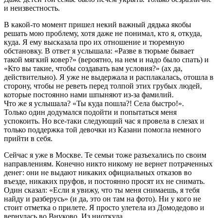
и неизвестность.
В какой-то момент пришел некий важный дядька якобы
решать мою проблему, хотя даже не понимал, кто я, откуда,
куда. Я ему высказала про их отношение и тюремную
обстановку. В ответ я услышала: «Разве в тюрьме бывает
такой мягкий ковер?» (вероятно, на нем и надо было спать) и
«Кто вы такие, чтобы создавать вам условия?» (ах да,
действительно). Я уже не выдержала и расплакалась, отошла в
сторону, чтобы не реветь перед толпой этих грубых людей,
которые постоянно нами шпыняют из-за фамилий.
Что же я услышала? «Ты куда пошла?! Села быстро!».
Только один додумался подойти и попытаться меня
успокоить. Но все-таки следующий час я провела в слезах и
только поддержка той девочки из Казани помогла немного
прийти в себя.
Сейчас я уже в Москве. Те семьи тоже разъехались по своим
направлениям. Конечно никто никому не вернет потраченных
денег: они не выдают никаких официальных отказов во
въезде, никаких пруфов, и постоянно просят их не снимать.
Один сказал: «Если я увижу, что ты меня снимаешь, я тебя
найду и разберусь» (и да, это он там на фото). Ни у кого не
стоит отметка о прилете. Я просто улетела из Домодедово и
вернулась во Внуково. Из ниоткуда.