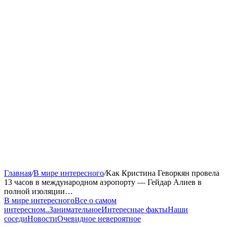
Главная
/
В мире интересного
/
Kак Кристина Геворкян провела
13 часов в международном аэропорту — Гейдар Алиев в
полной изоляции…
В мире интересного
Все о самом
интересном..
Занимательное
Интересные факты
Наши
соседи
Новости
Очевидное невероятное