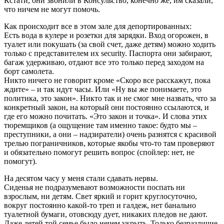
Кстати, они звонили в Консульство, конечно же, им сказали,
что ничем не могут помочь.
Как происходит все в этом зале для депортированных:
Есть вода в кулере и розетки для зарядки. Вход огорожен, в
туалет или покушать (за свой счет, даже детям) можно ходить
только с представителем их security. Паспорта они забирают,
багаж удерживаю, отдают все это только перед заходом на
борт самолета.
Никто ничего не говорит кроме «Скоро все расскажут, пока
ждите» – и так идут часы. Или «Ну вы же понимаете, это
политика, это закон». Никто так и не смог мне назвать, что за
конкретный закон, на который они постоянно ссылаются, и
где его можно почитать. «Это закон и точка». И слова этих
тюремщиков (а ощущение там именно такое: будто мы –
преступники, а они – надзиратели) очень разнятся с красивой
трелью пограничников, которые якобы что-то там проверяют
и обязательно помогут решить вопрос (спойлер: нет, не
помогут).
На десятом часу у меня стали сдавать нервы.
Сиденья не подразумевают возможности поспать ни
взрослым, ни детям. Свет яркий и горит круглосуточно,
вокруг постоянно какой-то треп и галдеж, нет банально
туалетной бумаги, отовсюду дует, никаких пледов не дают.
Даже детей той семье было нечем укрыть. Только безразличие