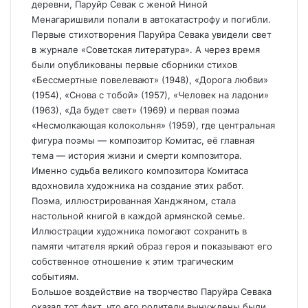
деревни, Паруйр Севак с женой Ниной
Менагаришвили попали в автокатастрофу и погибли.
Первые стихотворения Паруйра Севака увидели свет
в журнале «Советская литература». А через время
были опубликованы первые сборники стихов
«Бессмертные повелевают» (1948), «Дорога любви»
(1954), «Снова с тобой» (1957), «Человек на ладони»
(1963), «Да будет свет» (1969) и первая поэма
«Несмолкающая колокольня» (1959), где центральная
фигура поэмы — композитор Комитас, её главная
тема — история жизни и смерти композитора.
Именно судьба великого композитора Комитаса
вдохновила художника на создание этих работ.
Поэма, иллюстрированная Ханджяном, стала
настольной книгой в каждой армянской семье.
Иллюстрации художника помогают сохранить в
памяти читателя яркий образ героя и показывают его
собственное отношение к этим трагическим
событиям.
Большое воздействие на творчество Паруйра Севака
оказал тот факт, что его родители вынуждены были