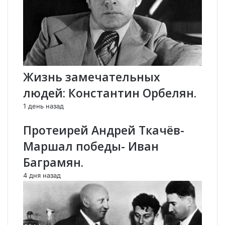
я
ы
м
х
а
л
м
ю
а
д
-
е
Жизнь замечательных
а
й
р
.
людей: Константин Орбелян.
м
.
я
,
1 день назад
н
,
Протеирей Андрей Ткачёв-
к
а
а
к
Маршал победы- Иван
:
а
К
д
Баграмян.
а
е
4 дня назад
н
м
д
и
е
к
л
Б
а
е