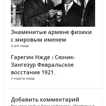
к
х
и
т
«
е
п
р
о
е
й
в
Знаменитые армяне физики
м
,
с мировым именем
а
,
л
4 дня назад
а
»
Гарегин Нжде ։ Сюник-
П
Зангезур Февральское
а
ш
восстание 1921 .
и
н
2 недели назад
я
н
а
Добавить комментарий
В
и
Ваш адрес email не будет опубликован.
Обязательные