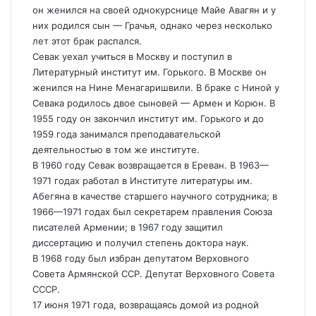
он женился на своей однокурснице Майе Авагян и у
них родился сын — Грачья, однако через несколько
лет этот брак распался.
Севак уехал учиться в Москву и поступил в
Литературный институт им. Горького. В Москве он
женился на Нине Менагаришвили. В браке с Ниной у
Севака родилось двое сыновей — Армен и Корюн. В
1955 году он закончил институт им. Горького и до
1959 года занимался преподавательской
деятельностью в том же институте.
В 1960 году Севак возвращается в Ереван. В 1963—
1971 годах работал в Институте литературы им.
Абегяна в качестве старшего научного сотрудника; в
1966—1971 годах был секретарем правления Союза
писателей Армении; в 1967 году защитил
диссертацию и получил степень доктора наук.
В 1968 году был избран депутатом Верховного
Совета Армянской ССР. Депутат Верховного Совета
СССР.
17 июня 1971 года, возвращаясь домой из родной