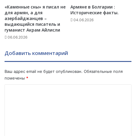
л
«Каменные сны» я писал не
Армяне в Болгарии :
е
для армян, а для
Исторические факты.
т
азербайджанцев –
04.06.2026
выдающийся писатель и
гуманист Акрам Айлисли
06.06.2026
Добавить комментарий
Ваш адрес email не будет опубликован.
Обязательные поля
помечены
*
К
о
м
м
е
н