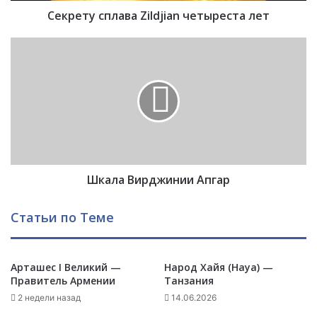
Секрету сплава Zildjian четыреста лет
л
а
в
Ш
а
к
Z
а
i
л
l
а
d
В
j
и
i
р
a
д
n
Шкала Вирджинии Апгар
ж
ч
и
е
н
Статьи по Теме
т
и
ы
и
р
А
Арташес I Великий —
Народ Хайя (Haya) —
е
п
Правитель Армении
Танзания
с
г
т
а
2 недели назад
14.06.2026
а
р