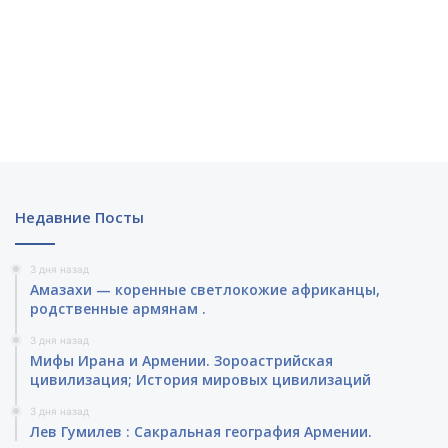
Недавние Посты
3 дня назад
Амазахи — коренные светлокожие африканцы,
родственные армянам .
3 дня назад
Мифы Ирана и Армении. Зороастрийская
цивилизация; История мировых цивилизаций
3 дня назад
Лев Гумилев : Сакральная география Армении.