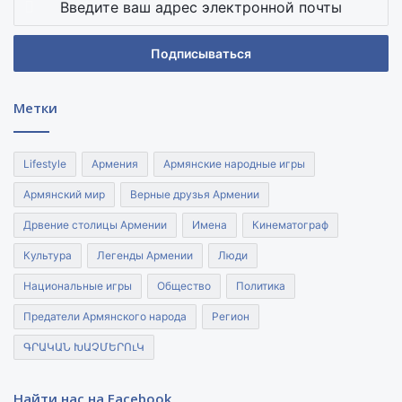
ваш
адрес
электронной
почты
Метки
Lifestyle
Армения
Армянские народные игры
Армянский мир
Верные друзья Армении
Дрвение столицы Армении
Имена
Кинематограф
Культура
Легенды Армении
Люди
Национальные игры
Общество
Политика
Предатели Армянского народа
Регион
ԳՐԱԿԱՆ ԽԱՉՄԵՐՈւԿ
Найти нас на Facebook