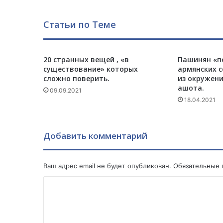
т
о
Статьи по Теме
р
М
и
20 странных вещей , «в
Пашинян «п
ш
существование» которых
армянских 
е
сложно поверить.
из окружени
л
ашота.
09.09.2021
ь
18.04.2021
Л
е
г
р
Добавить комментарий
а
н
Ваш адрес email не будет опубликован.
Обязательные
К
о
м