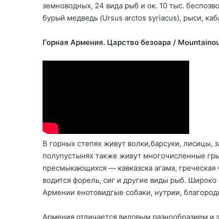
земноводных, 24 вида рыб и ок. 10 тыс. беспоз
бурый медведь (Ursus arctos syriacus), рыси, к
Горная Армения. Царство безоара / Mountainou
В горных степях живут волки,барсуки, лисицы, 
полупустынях также живут многочисленные грыз
пресмыкающихся — кавказска агама, греческая ч
водится форель, сиг и другие виды рыб. Широк
Армении енотовидгые собаки, нутрии, благород
Армения отличается видовым разнообразием и э