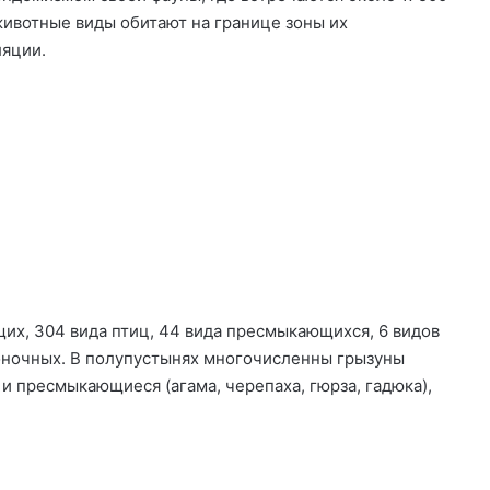
ивотные виды обитают на границе зоны их
ляции.
х, 304 вида птиц, 44 вида пресмыкающихся, 6 видов
звоночных. В полупустынях многочисленны грызуны
 и пресмыкающиеся (агама, черепаха, гюрза, гадюка),