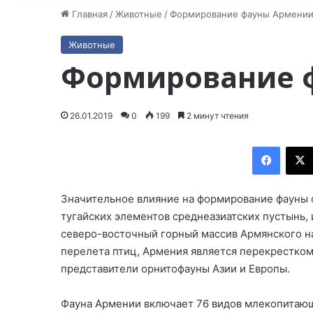
Главная
/
Животные
/
Формирование фауны Армени
Животные
Формирование 
26.01.2019
0
199
2 минут чтения
Facebook
Значительное влияние на формирование фауны 
тугайских элементов среднеазиатских пустынь,
северо-восточный горный массив Армянского н
перелета птиц, Армения является перекрестком
представители орнитофауны Азии и Европы.
Фауна Армении включает 76 видов млекопитающи