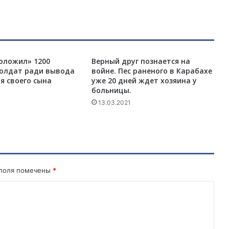
р
д
ц
е
А
оложил» 1200
Верный друг познается на
р
солдат ради вывода
войне. Пес раненого в Карабахе
м
я своего сына
уже 20 дней ждет хозяина у
я
больницы.
н
13.03.2021
с
к
о
г
о
Н
а
 поля помечены
*
г
о
р
ь
я