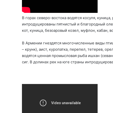
В горах северо-востока водятся косуля, куница, 
интродуцированы пятнистый и благородный олен
кот, куница, безоаровый козел, муфлон, кабан, 
В Армении гнездятся многочисленные виды пти
– крунк), аист, куропатка, перепел, тетерев, орел
водятся ценная промысловая рыба ишхан (севан
сиг. В долинах рек на юге страны интродуцирова