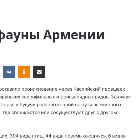
и
фауны Армении
X
VKontakte
Odnoklassniki
Поделиться по электронной почте
оставило проникновение через Каспийский перешеек
 иранских ксерофильных и фриганоидных видов. Занимая
агорья и будучи расположенной на пути всемирного
, где сближаются или сосуществуют друг с другом
х, 304 вида птиц, 44 вида пресмыкающихся, 6 видов