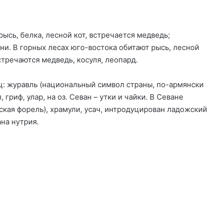
рысь, белка, лесной кот, встречается медведь;
и. В горных лесах юго-востока обитают рысь, лесной
встречаются медведь, косуля, леопард.
ц: журавль (национальный символ страны, по-армянски
, гриф, улар, на оз. Севан – утки и чайки. В Севане
ская форель), храмули, усач, интродуцирован ладожский
на нутрия.