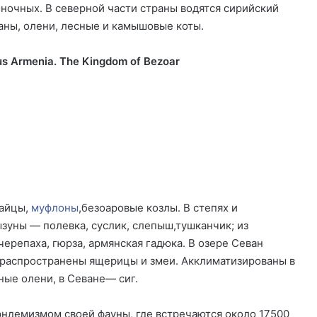
воночных. В северной части страны водятся сирийский
абаны, олени, лесные и камышовые коты.
s Armenia. The Kingdom of Bezoar
зайцы,
муфлоны
,безоаровые козлы. В степях и
уны — полевка, суслик, слепыш,тушканчик; из
ерепаха, гюрза, армянская гадюка. В озере Севан
о распространены ящерицы и змеи. Акклиматизированы в
ные олени, в Севане— сиг.
ндемизмом своей фауны, где встречаются около 17500