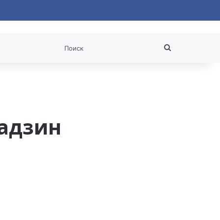
ая статья
Поиск
адзин