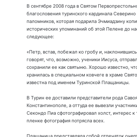
В сентябре 2008 года в Святом Первопрестоль
благословения туринского кардинала Северино
паломников, которая подарила Эчмиадзину коп
исторических упоминаний об этой Пелене до нас
следующее:
«Петр, встав, побежал ко гробу и, наклонивши
говорят, что, возможно, ученики Иисуса, отправ
сохранили ее как святыню. Хорошо известно, чт
хранилась в специальном ковчеге в храме Свято
известна под именем Туринской Плащаницы.
В Турин ее доставили представители рода Саво
Константинополе, а оттуда ее вывезли участники
Секондо Пиа сфотографировал холст, интерес к 
пленке фотография потрясла всех.
Плащаница представляла собой отпечаток очерт