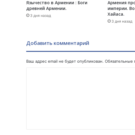
Язычество в Армении : Боги
Армения пр
с
древней Армении.
империи. Во
т
Хайаса.
в
3 дня назад
3 дня назад
у
ю
с
е
Добавить комментарий
б
я
а
Ваш адрес email не будет опубликован.
Обязательные
р
К
м
я
о
н
м
и
н
м
о
е
м
»
н
т