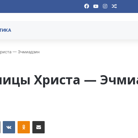
Facebook
YouTube
Instagram
Случайн
ТИКА
риста — Эчмиадзин
ницы Христа — Эчми
X
VKontakte
Odnoklassniki
Поделиться по электронной почте