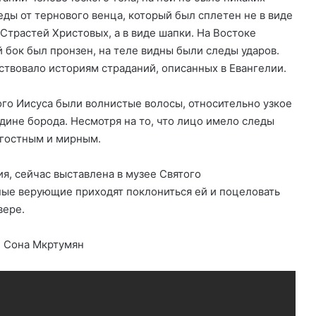
еды от тернового венца, который был сплетен не в виде
 Страстей Христовых, а в виде шапки. На Востоке
й бок был пронзен, на теле видны были следы ударов.
твовало историям страданий, описанных в Евангелии.
го Иисуса были волнистые волосы, относительно узкое
едине борода. Несмотря на то, что лицо имело следы
агостным и мирным.
я, сейчас выставлена в музее Святого
ые верующие приходят поклониться ей и поцеловать
вере.
: Сона Мкртумян