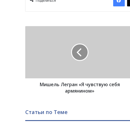
Поделиться
М
и
ш
е
л
ь
Л
е
г
Мишель Легран «Я чувствую себя
р
а
армянином»
н
«
Я
Статьи по Теме
ч
у
в