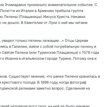
ном Эчмиадзине произошло знаменательное событие. С
 Полетти из Италии в Армению прибыла группа
ию Пелены (Плащаницы) Иисуса Христа. Никаких
 не дошло. В Евангелии от Луки о ней мы читаем
сь, увидел только пелены лежащие…» Отцы Церкви
ляясь в Галилею, взяли с собой погребальную пелену и
о Святая Пелена (или Туринская Плащаница) с 1578 года
го Иоанна в итальянском городе Турине. Потому она и
янов. Существует мнение, что ранее Пелена хранилась в
 крестового похода. В 1898 году, когда фотограф
туринской реликвии заметно возрос. Сделанная на
аний человеческого тела, на ней не было никаких