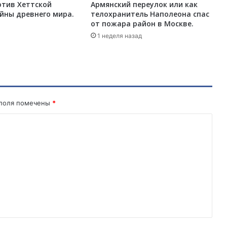
отив Хеттской
Армянский переулок или как
е
йны древнего мира.
телохранитель Наполеона спас
з
от пожара район в Москве.
н
1 неделя назад
е
в
С
м
и
р
н
 поля помечены
*
е