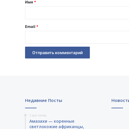
а
Имя
*
р
и
й
Email
*
*
Недавние Посты
Новост
3 дня назад
Амазахи — коренные
светлокожие африканцы,