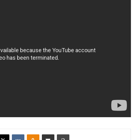
X
VKontakte
Odnoklassniki
Поделиться по электронной почте
Распечатать