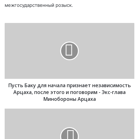
межгосударственный розыск.
П
у
с
т
ь
Б
а
к
у
Пусть Баку для начала признает независимость
д
л
Арцаха, после этого и поговорим - Экс-глава
я
Минобороны Арцаха
н
а
С
ч
м
а
е
л
р
а
т