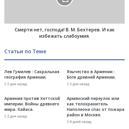
п
и
р
н
и
е
з
т
н
Смерти нет, господа! В. М. Бехтерев. И как
,
а
г
избежать слабоумия.
е
о
т
с
Статьи по Теме
н
п
е
о
з
д
а
Лев Гумилев : Сакральная
Язычество в Армении :
а
в
география Армении.
Боги древней Армении.
!
и
В
2 дня назад
2 дня назад
с
.
и
М
Армения против Хеттской
Армянский переулок или
м
.
империи. Войны древнего
как телохранитель
о
Б
мира. Хайаса.
Наполеона спас от пожара
с
е
район в Москве.
2 дня назад
т
х
6 дней назад
ь
т