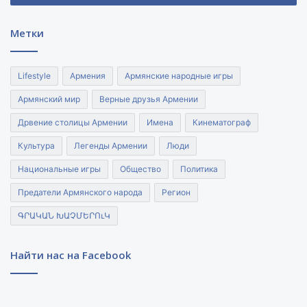
почты
Метки
Lifestyle
Армения
Армянские народные игры
Армянский мир
Верные друзья Армении
Дрвение столицы Армении
Имена
Кинематограф
Культура
Легенды Армении
Люди
Национальные игры
Общество
Политика
Предатели Армянского народа
Регион
ԳՐԱԿԱՆ ԽԱՉՄԵՐՈւԿ
Найти нас на Facebook