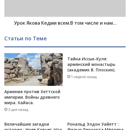
с
о
-
в
А
а
н
Урок Якова Кедми всем.В том числе и нам...
К
д
е
ж
д
Статьи по Теме
е
м
л
и
е
в
с
Тайна Иссык-Куля:
с
армянский монастырь
а
е
(академик В. Плоских).
н
м
е
1 неделя назад
.
и
В
з
т
Армения против Хеттской
в
о
империи. Войны древнего
е
м
мира. Хайаса.
с
ч
3 дня назад
т
и
н
с
Величайшие загадки
Рональд Элдон Уайетт :
ы
л
истории : Ноев Ковчег :Что
Фильм Леонарта Мёллера