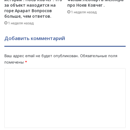
е
е
за объект находится на
про Ноев Ковчег .
в
и
горе Арарат Вопросов
1 неделя назад
ы
н
больше, чем ответов.
в
а
1 неделя назад
е
м
с
.
Добавить комментарий
и
.
л
.
и
Ваш адрес email не будет опубликован.
Обязательные поля
т
помечены
*
у
р
К
е
ц
о
к
м
и
м
е
ф
е
л
н
а
г
т
и