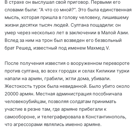
В страхе он выслушал свой приговор. Первыми его
словами были: “А что со мной?”. Это была единственная
мысль, которая пришла в голову человеку, лишившему
жизни десятки тысяч людей. Султана пощадили: он
умер через несколько лет в заключении в Малой Азии.
Вслед за ним на трон был возведен его безвольный
брат Решед, известный под именем Махмед V.
После получения известия о вооруженном перевороте
против султана, во всех городах и селах Киликии турки
напали на армян, грабили, жгли дома, убивали.
Жестокость турок была невиданной. Было убито около
20000 армян. Местная администрация пособничала
человекоубийцам, позволяя солдатам принимать
участие в резне там, где армяне прибегали к
самообороне, и телеграфировала в Константинополь,
что агрессорами являлись именно армяне.