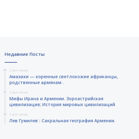
Недавние Посты
2 дня назад
Амазахи — коренные светлокожие африканцы,
родственные армянам .
2 дня назад
Мифы Ирана и Армении. Зороастрийская
цивилизация; История мировых цивилизаций
2 дня назад
Лев Гумилев : Сакральная география Армении.