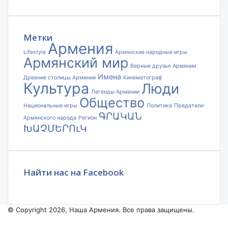
адрес
электронной
почты
Метки
Армения
Lifestyle
Армянские народные игры
Армянский мир
Верные друзья Армении
Имена
Дрвение столицы Армении
Кинематограф
Культура
Люди
Легенды Армении
Общество
Национальные игры
Политика
Предатели
ԳՐԱԿԱՆ
Армянского народа
Регион
ԽԱՉՄԵՐՈւԿ
Найти нас на Facebook
© Copyright 2026, Наша Армения. Все права защищены.
Facebook