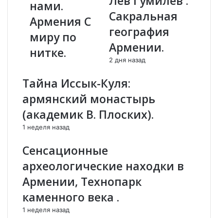
Лев Гумилев :
нами.
т
а
Сакральная
ь
м
Армения С
в
е
география
миру по
А
н
Армении.
р
ь
нитке.
м
в
2 дня назад
е
м
н
о
Тайна Иссык-Куля:
и
с
армянский монастырь
и
к
?
о
(академик В. Плоских).
К
в
1 неделя назад
у
с
д
к
Сенсационные
а
и
п
х
археологические находки в
о
ш
Армении, Технопарк
е
и
х
р
каменного века .
а
о
1 неделя назад
т
т