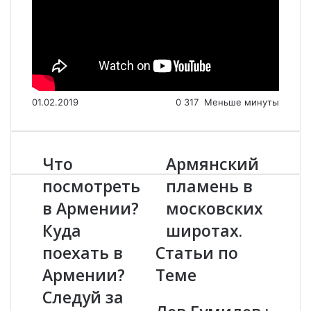
01.02.2019
0
317
Меньше минуты
Что
Армянский
Ч
А
т
р
посмотреть
пламень в
о
м
в Армении?
московских
п
я
о
н
Куда
широтах.
с
с
м
поехать в
Статьи по
к
о
и
Армении?
Теме
т
й
р
п
Следуй за
е
л