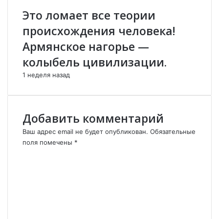
ь
а
Это ломает все теории
в
х
А
.
происхождения человека!
р
Армянское нагорье —
м
е
колыбель цивилизации.
н
1 неделя назад
и
и
?
С
Добавить комментарий
л
е
Ваш адрес email не будет опубликован.
Обязательные
д
поля помечены
*
у
К
й
о
з
м
а
м
н
е
а
н
м
т
и