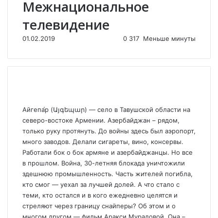
Межнациональное
телевидение
01.02.2019
0
317
Меньше минуты
Айгепа́р (Այգեպար) — село в Тавушской области на
северо-востоке Армении. Азербайджан – рядом,
только руку протянуть. До войны здесь был аэропорт,
много заводов. Делали сигареты, вино, консервы.
Работали бок о бок армяне и азербайджанцы. Но все
в прошлом. Война, 30-летняя блокада уничтожили
здешнюю промышленность. Часть жителей погибла,
кто смог — уехал за лучшей долей. А что стало с
теми, кто остался и в кого ежедневно целятся и
стреляют через границу снайперы? Об этом и о
многом другом — фильм Аракси Мурадовой. Она –