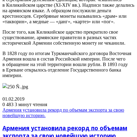
в Киликийском царстве (XI-XIV вв.). Надписи также делались
на армянском языке. А образцом послужили деньги
крестоносцев. Серебряные монеты назывались «драм» или
«такворин», а медные — «данг», «картез» или «пог».
После того, как Киликийское царство прекратило свое
существование, армянские правители в разных частях
исторической Армении собственную монету не чеканили.
В 1828 году по итогам Туркманчайского договора Восточная
Армения вошла в состав Российской империи. После чего
в обращение на этой территории вошли рубли. В 1893 году
в Ереване открылось отделение Государственного банка
империи.
01.02.2019
0
483
3 минут чтения
Армения установила рекорд по объемам экспорта за свою
новейшую историю.
Армения установила рекорд по объемам
экспорта за свою новейшую историю.