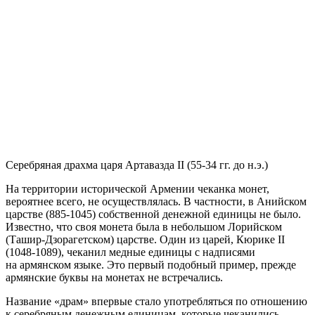
Серебряная драхма царя Артавазда II (55-34 гг. до н.э.)
На территории исторической Армении чеканка монет,
вероятнее всего, не осуществлялась. В частности, в Анийском
царстве (885-1045) собственной денежной единицы не было.
Известно, что своя монета была в небольшом Лорийском
(Ташир-Дзорагетском) царстве. Один из царей, Кюрике II
(1048-1089), чеканил медные единицы с надписями
на армянском языке. Это первый подобный пример, прежде
армянские буквы на монетах не встречались.
Название «драм» впервые стало употребляться по отношению
к серебряным денежным единицам, которые чеканились