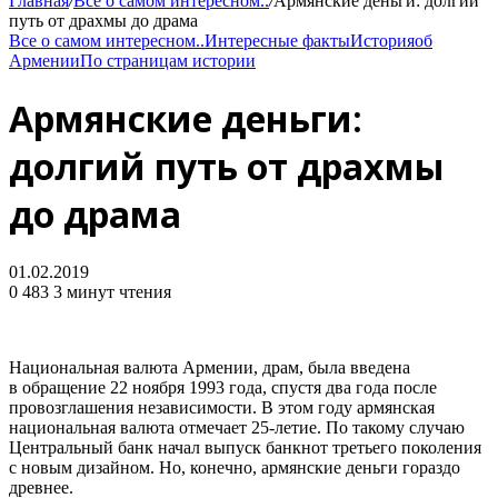
Главная
/
Все о самом интересном..
/
Армянские деньги: долгий
путь от драхмы до драма
Все о самом интересном..
Интересные факты
История
об
Армении
По страницам истории
Армянские деньги:
долгий путь от драхмы
до драма
01.02.2019
0
483
3 минут чтения
Национальная валюта Армении, драм, была введена
в обращение 22 ноября 1993 года, спустя два года после
провозглашения независимости. В этом году армянская
национальная валюта отмечает 25-летие. По такому случаю
Центральный банк начал выпуск банкнот третьего поколения
с новым дизайном. Но, конечно, армянские деньги гораздо
древнее.