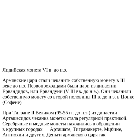
Лидийская монета VI в. до н.э. |
Армянские цари стали чеканить собственную монету в III
веке до н.э. Первопроходцами были цари из династии
Ервандидов, или Ервандуни (V-III вв. до н.э.). Они чеканили
собственную монету со второй половины III в. до н.э. в Цопке
(Софене).
При Тигране II Великом (95-55 гг. до н.э.) из династии
Арташесидов чеканка монеты стала регулярной практикой.
Серебряные и медные монеты находились в обращении
в крупных городах — Арташате, Тигранакерте, Мцбине,
Антиохии и других. Деньги армянского царя так