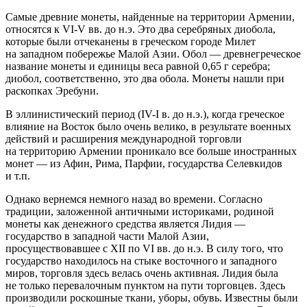
Самые древние монеты, найденные на территории Армении,
относятся к VI-V вв. до н.э. Это два серебряных диобола,
которые были отчеканены в греческом городе Милет
на западном побережье Малой Азии. Обол — древнегреческое
название монеты и единицы веса равной 0,65 г серебра;
диобол, соответственно, это два обола. Монеты нашли при
раскопках Эребуни.
В эллинистический период (IV-I в. до н.э.), когда греческое
влияние на Восток было очень велико, в результате военных
действий и расширения международной торговли
на территорию Армении проникало все больше иностранных
монет — из Афин, Рима, Парфии, государства Селевкидов
и т.п.
Однако вернемся немного назад во времени. Согласно
традиции, заложенной античными историками, родиной
монеты как денежного средства является Лидия —
государство в западной части Малой Азии,
просуществовавшее с XII по VI вв. до н.э. В силу того, что
государство находилось на стыке восточного и западного
миров, торговля здесь велась очень активная. Лидия была
не только перевалочным пунктом на пути торговцев. Здесь
производили роскошные ткани, уборы, обувь. Известны были