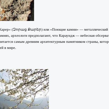
арер» (Զորաց Քարեր) или «Поющие камни» — металлический каме
амнях, археологи предполагают, что Караундж — небесная обсервато
считается самым древним архитектурным памятником страны, котор
ей в мире.