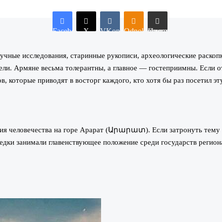
Facebook
X
VKontakte
Odnoklassniki
Поделиться по электронной почте
учные исследования, старинные рукописи, археологические раскоп
ели. Армяне весьма толерантны, а главное — гостеприимны. Если от
, которые приводят в восторг каждого, кто хотя бы раз посетил эт
ния человечества на горе Арарат (Արարատ). Если затронуть тем
едки занимали главенствующее положение среди государств региона