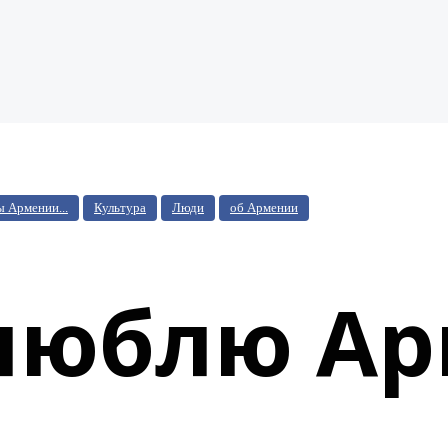
 Армении...
Культура
Люди
об Армении
 люблю А