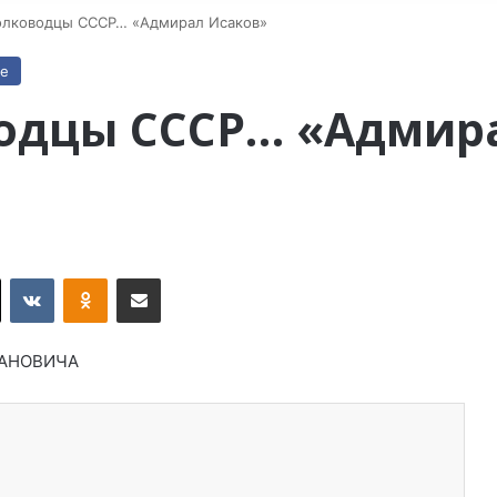
олководцы СССР… «Адмирал Исаков»
не
одцы СССР… «Адмир
X
VKontakte
Odnoklassniki
Поделиться по электронной почте
ПАНОВИЧА