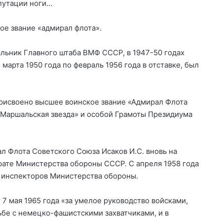
мпутации ноги…
кое звание «адмирал флота».
альник Главного штаба ВМФ СССР, в 1947-50 годах
арта 1950 года по февраль 1956 года в отставке, был
присвоено высшее воинское звание «Адмирал Флота
«Маршальская звезда» и особой Грамоты Президиума
ал Флота Советского Союза Исаков И.С. вновь на
рате Министерства обороны СССР. С апреля 1958 года
 инспекторов Министерства обороны.
7 мая 1965 года «за умелое руководство войсками,
ьбе с немецко-фашистскими захватчиками, и в