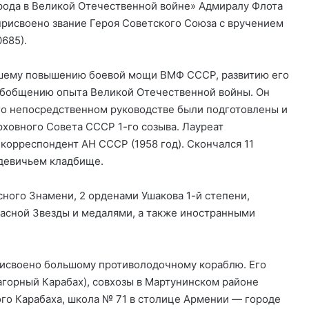
рода в Великой Отечественной войне» Адмиралу Флота
присвоено звание Героя Советского Союза с вручением
685).
ейшему повышению боевой мощи ВМФ СССР, развитию его
 обобщению опыта Великой Отечественной войны. Он
го непосредственном руководстве были подготовлены и
рховного Совета СССР 1-го созыва. Лауреат
корреспондент АН СССР (1958 год). Скончался 11
одевичьем кладбище.
ного Знамени, 2 орденами Ушакова 1-й степени,
расной Звезды и медалями, а также иностранными
присвоено большому противолодочному кораблю. Его
агорный Карабах), совхозы в Мартунинском районе
го Карабаха, школа № 71 в столице Армении — городе