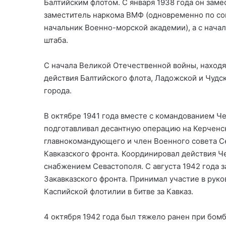
Балтийским флотом. С января 1938 года он замес
заместитель наркома ВМФ (одновременно по сов
начальник Военно-морской академии), а с начал
штаба.
С начала Великой Отечественной войны, находя
действия Балтийского флота, Ладожской и Чудс
города.
В октябре 1941 года вместе с командованием Ч
подготавливал десантную операцию на Керченск
главнокомандующего и член Военного совета С
Кавказского фронта. Координировал действия Ч
снабжением Севастополя. С августа 1942 года 
Закавказского фронта. Принимал участие в рук
Каспийской флотилии в битве за Кавказ.
4 октября 1942 года был тяжело ранен при бомб