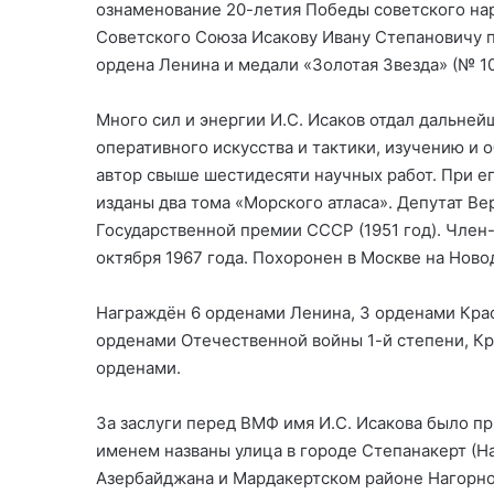
ознаменование 20-летия Победы советского на
Советского Союза Исакову Ивану Степановичу 
ордена Ленина и медали «Золотая Звезда» (№ 10
Много сил и энергии И.С. Исаков отдал дальн
оперативного искусства и тактики, изучению и
автор свыше шестидесяти научных работ. При е
изданы два тома «Морского атласа». Депутат Ве
Государственной премии СССР (1951 год). Член-
октября 1967 года. Похоронен в Москве на Нов
Награждён 6 орденами Ленина, 3 орденами Крас
орденами Отечественной войны 1-й степени, К
орденами.
За заслуги перед ВМФ имя И.С. Исакова было 
именем названы улица в городе Степанакерт (Н
Азербайджана и Мардакертском районе Нагорно