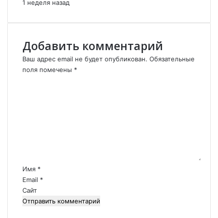
о
1 неделя назад
п
о
ч
Добавить комментарий
и
т
Ваш адрес email не будет опубликован.
Обязательные
а
поля помечены
*
н
К
и
о
е
м
в
м
п
е
р
н
а
т
в
а
о
с
р
Имя
*
л
и
Email
*
а
й
Сайт
в
*
и
е