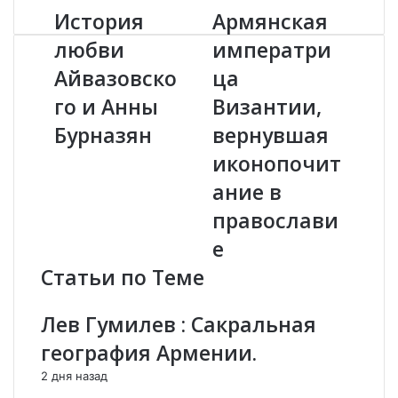
История
Армянская
И
А
с
р
любви
императри
т
м
Айвазовско
ца
о
я
р
н
го и Анны
Византии,
и
с
я
Бурназян
к
вернувшая
л
а
иконопочит
ю
я
б
и
ание в
в
м
православи
и
п
А
е
е
й
р
Статьи по Теме
в
а
а
т
з
р
Лев Гумилев : Сакральная
о
и
география Армении.
в
ц
с
а
2 дня назад
к
В