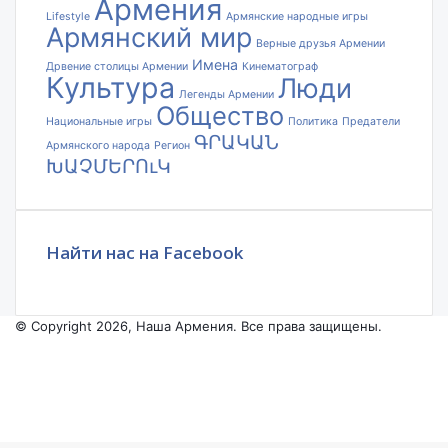
Армения
Lifestyle
Армянские народные игры
Армянский мир
Верные друзья Армении
Имена
Дрвение столицы Армении
Кинематограф
Культура
Люди
Легенды Армении
Общество
Национальные игры
Политика
Предатели
ԳՐԱԿԱՆ
Армянского народа
Регион
ԽԱՉՄԵՐՈւԿ
Найти нас на Facebook
© Copyright 2026, Наша Армения. Все права защищены.
Facebook
YouTube
Instagram
Facebook
X
VKontakte
Odnoklassniki
WhatsApp
Telegram
Viber
Back