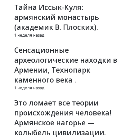
о
и
Тайна Иссык-Куля:
г
з
армянский монастырь
о
а
и
н
(академик В. Плоских).
А
т
1 неделя назад
н
и
н
и
Сенсационные
ы
,
Б
в
археологические находки в
у
е
Армении, Технопарк
р
р
н
н
каменного века .
а
у
1 неделя назад
з
в
я
ш
Это ломает все теории
н
а
я
происхождения человека!
и
Армянское нагорье —
к
о
колыбель цивилизации.
н