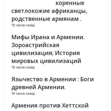
коренные
л
т
а
у
светлокожие африканцы,
к
л
родственные армянам .
и
ь
и
т
18 часов назад
д
р
и
а
Мифы Ирана и Армении.
а
с
Зороастрийская
л
о
о
в
цивилизация; История
г
р
мировых цивилизаций
м
е
е
м
18 часов назад
ж
е
д
н
Язычество в Армении : Боги
у
н
древней Армении.
а
ы
з
й
19 часов назад
е
Б
р
и
Армения против Хеттской
б
з