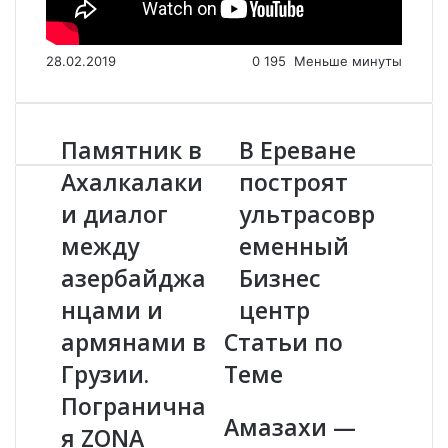
28.02.2019
0
195
Меньше минуты
Памятник в
В Ереване
П
В
а
Е
Ахалкалаки
построят
м
р
и диалог
ультрасовр
я
е
т
в
между
еменный
н
а
и
азербайджа
н
Бизнес
к
е
нцами и
центр
в
п
А
о
армянами в
Статьи по
х
с
Грузии.
Теме
а
т
л
р
Погранична
к
о
Амазахи —
я ZONA
а
я