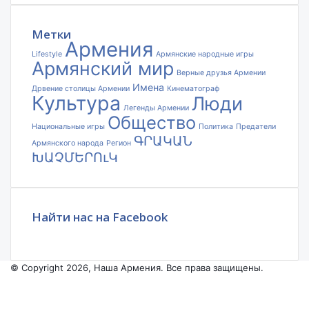
электронной
почты
Метки
Армения
Lifestyle
Армянские народные игры
Армянский мир
Верные друзья Армении
Имена
Дрвение столицы Армении
Кинематограф
Культура
Люди
Легенды Армении
Общество
Национальные игры
Политика
Предатели
ԳՐԱԿԱՆ
Армянского народа
Регион
ԽԱՉՄԵՐՈւԿ
Найти нас на Facebook
© Copyright 2026, Наша Армения. Все права защищены.
Facebook
YouTube