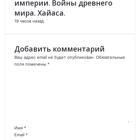
империи. Войны древнего
а
н
й
е
мира. Хайаса.
д
с
19 часов назад
ж
ц
а
е
н
н
ц
т
Добавить комментарий
а
р
м
Ваш адрес email не будет опубликован.
Обязательные
и
поля помечены
*
и
К
а
о
р
м
м
м
я
е
н
н
а
т
м
а
и
р
в
Имя
*
Г
и
Email
*
р
й