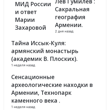
Лев Гумилев :
о
г
МИД России
й
о
Сакральная
и ответ
в
а
география
о
з
Марии
п
е
Армении.
Захаровой
р
р
2 дня назад
о
б
с
а
Тайна Иссык-Куля:
а
й
з
д
армянский монастырь
е
ж
(академик В. Плоских).
р
а
б
н
1 неделя назад
а
с
й
к
Сенсационные
д
о
археологические находки в
ж
г
а
о
Армении, Технопарк
н
п
каменного века .
с
о
к
л
1 неделя назад
о
и