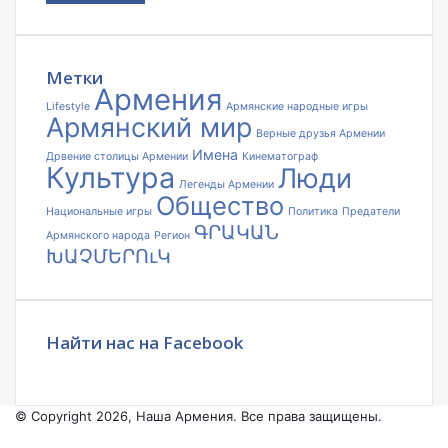
адрес
электронной
почты
Метки
Армения
Lifestyle
Армянские народные игры
Армянский мир
Верные друзья Армении
Имена
Дрвение столицы Армении
Кинематограф
Культура
Люди
Легенды Армении
Общество
Национальные игры
Политика
Предатели
ԳՐԱԿԱՆ
Армянского народа
Регион
ԽԱՉՄԵՐՈւԿ
Найти нас на Facebook
© Copyright 2026, Наша Армения. Все права защищены.
Facebook