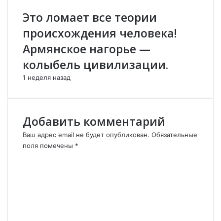
г
т
Это ломает все теории
о
о
происхождения человека!
ж
л
у
о
Армянское нагорье —
р
г
колыбель цивилизации.
н
а
а
.
1 неделя назад
л
и
с
т
Добавить комментарий
а
н
Ваш адрес email не будет опубликован.
Обязательные
а
поля помечены
*
б
К
р
о
и
м
ф
м
и
е
н
н
г