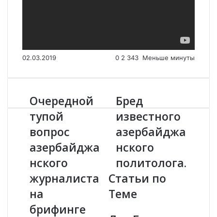
02.03.2019
0
2 343
Меньше минуты
Очередной
Бред
О
Б
ч
р
тупой
известного
е
е
вопрос
азербайджа
р
д
е
и
азербайджа
нского
д
з
н
нского
в
политолога.
о
е
журналиста
Статьи по
й
с
т
т
на
Теме
у
н
брифинге
п
о