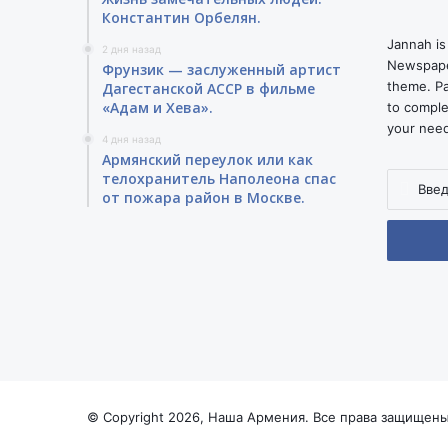
Константин Орбелян.
Jannah is
2 дня назад
Newspape
Фрунзик — заслуженный артист
theme. Pa
Дагестанской АССР в фильме
«Адам и Хева».
to comple
your nee
4 дня назад
Армянский переулок или как
телохранитель Наполеона спас
Введите
от пожара район в Москве.
ваш
адрес
электро
почты
© Copyright 2026, Наша Армения. Все права защищены