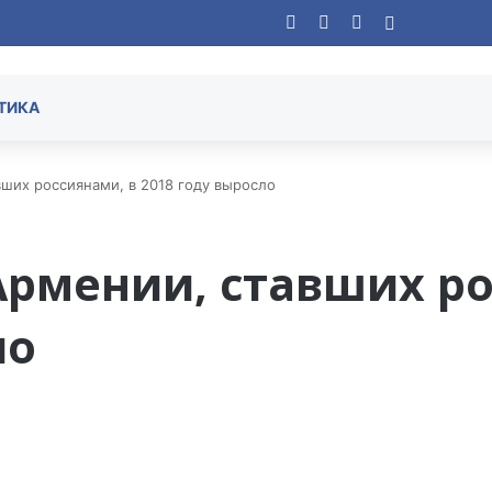
Facebook
YouTube
Instagram
Случайная
ТИКА
ших россиянами, в 2018 году выросло
Армении, ставших ро
ло