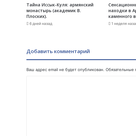
Тайна Иссык-Куля: армянский
Сенсационн
И
монастырь (академик В.
находки в А
з
Плоских).
каменного в
р
6 дней назад
1 неделя наз
а
и
л
ю
о
Добавить комментарий
б
м
е
Ваш адрес email не будет опубликован.
Обязательные
н
К
я
т
о
ь
м
с
я
м
п
е
о
с
н
о
т