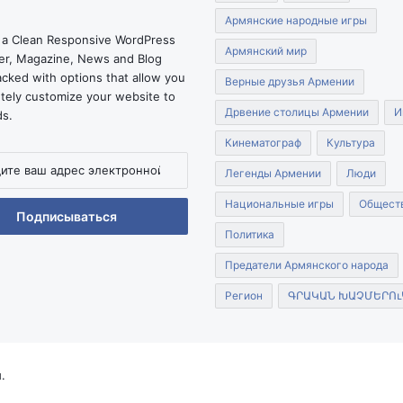
Армянские народные игры
 a Clean Responsive WordPress
Армянский мир
r, Magazine, News and Blog
cked with options that allow you
Верные друзья Армении
tely customize your website to
Дрвение столицы Армении
И
ds.
Кинематограф
Культура
Легенды Армении
Люди
Национальные игры
Общест
нной
Политика
Предатели Армянского народа
Регион
ԳՐԱԿԱՆ ԽԱՉՄԵՐՈւ
.