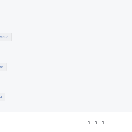
мена
во
Կ
Facebook
YouTube
Instagram