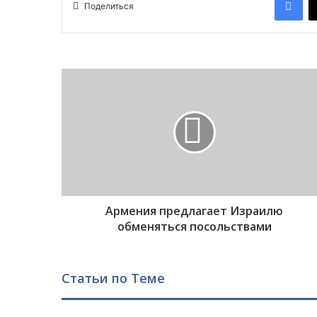
Поделиться
А
р
м
е
н
и
я
п
р
Армения предлагает Израилю
е
д
обменяться посольствами
л
а
г
Статьи по Теме
а
е
т