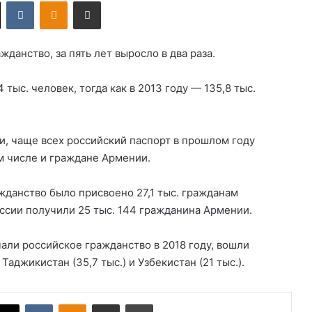
X
VKontakte
Odnoklassniki
Поделиться по электронной почте
данство, за пять лет выросло в два раза.
тыс. человек, тогда как в 2013 году — 135,8 тыс.
, чаще всех российский паспорт в прошлом году
м числе и граждане Армении.
ажданство было присвоено 27,1 тыс. гражданам
ссии получили 25 тыс. 144 гражданина Армении.
чали российское гражданство в 2018 году, вошли
 Таджикистан (35,7 тыс.) и Узбекистан (21 тыс.).
X
VKontakte
Odnoklassniki
Поделиться по электронной почте
Распечатать