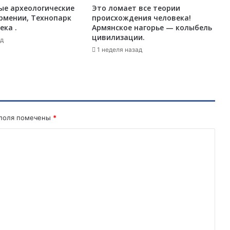
ые археологические
Это ломает все теории
и
рмении, Технопарк
происхождения человека!
и
ека .
Армянское нагорье — колыбель
п
цивилизации.
ад
о
1 неделя назад
д
а
р
о
к
п
о
 поля помечены
*
р
а
з
и
л
р
о
с
с
и