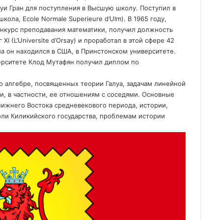
уи Гран для поступления в Высшую школу. Поступил в
ла, Ecole Normale Superieure d’Ulm). В 1965 году,
нкурс преподавания математики, получил должность
 (L’Universite d’Orsay) и проработал в этой сфере 42
зма он находился в США, в Принстонском университете.
ерситете Клод Мутафян получил диплом по
по алгебре, посвященных теории Галуа, задачам линейной
и, в частности, ее отношениям с соседями. Основные
ижнего Востока средневекового периода, истории,
оли Киликийского государства, проблемам истории