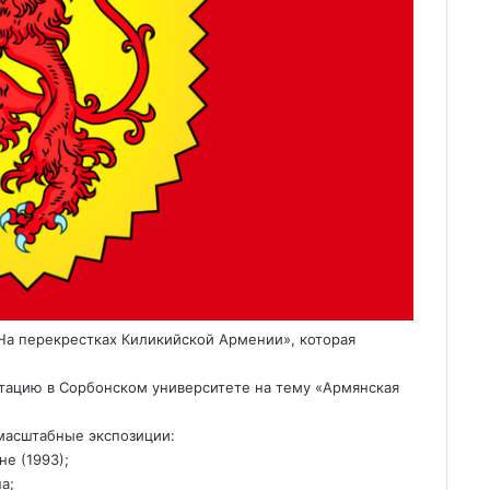
«На перекрестках Киликийской Армении», которая
тацию в Сорбонском университете на тему «Армянская
масштабные экспозиции:
е (1993);
а;