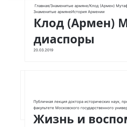
Главная
/
Знаменитые армяне
/
Клод (Армен) Мута
Знаменитые армяне
История Армении
Клод (Армен) 
диаспоры
20.03.2019
F
X
V
O
W
T
V
П
a
K
d
h
e
i
о
Публичная лекция доктора исторических наук, п
c
o
n
a
l
b
д
факультете Московского государственного униве
Жизнь и воспо
e
n
o
t
e
e
е
b
t
k
s
g
r
л
o
a
l
A
r
и