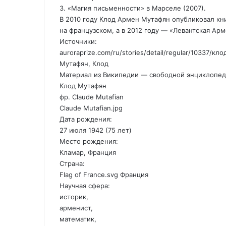
3. «Магия письменности» в Марселе (2007).
В 2010 году Клод Армен Мутафян опубликовал книг
на французском, а в 2012 году — «Левантская Арм
Источники:
auroraprize.com/ru/stories/detail/regular/10337/к
Мутафян, Клод
Материал из Википедии — свободной энциклопе
Клод Мутафян
фр. Claude Mutafian
Claude Mutafian.jpg
Дата рождения:
27 июля 1942 (75 лет)
Место рождения:
Кламар, Франция
Страна:
Flag of France.svg Франция
Научная сфера:
историк,
арменист,
математик,