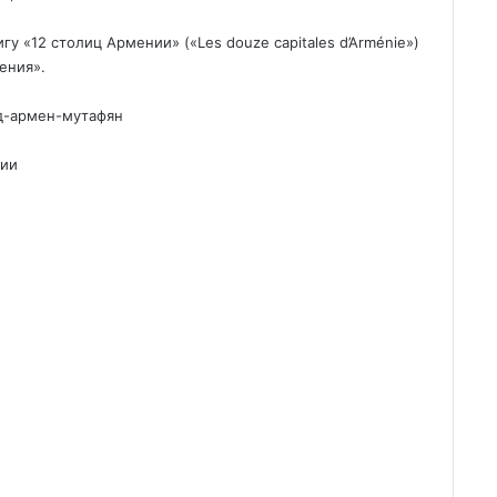
у «12 столиц Армении» («Les douze capitales d’Arménie»)
ения».
лод-армен-мутафян
дии