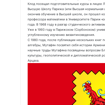
Клод посещал подготовительные курсы в лицее Л
Высшую Школу Парижа (или Высшая нормальная шко
окончив обучение в Высшей школе, он прошел ко
профессора математики в Университете Париж-юг XI
года. В 1968 году в разгар студенческого активи
Уже в 1993 году в Парижском (Сорбонском) унив
углубленному изучению византиноведения.
С 1980 года, после публикации нескольких книг 
алгебры, Мутафян посвятил себя истории Армени
научные труды Мутафяна посвящены вопросам Бл
культуры, геополитической и дипломатической р
Арцаха.