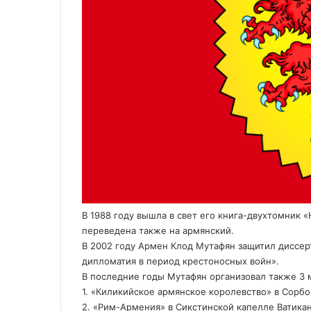
В 1988 году вышла в свет его книга-двухтомник 
переведена также на армянский.
В 2002 году Армен Клод Мутафян защитил диссер
дипломатия в период крестоносных войн».
В последние годы Мутафян организовал также 3 
1. «Киликийское армянское королевство» в Сорбон
2. «Рим-Армения» в Сикстинской капелле Ватикан