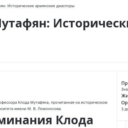
фян: Исторические армянские диаспоры
Мутафян: Историчес
Пр
C
Зна
Жи
l
o
Ор
рофессора Клода Мутафяна, прочитанная на историческом
s
рситета имени М. В. Ломоносова.
3 д
e
минания Клода