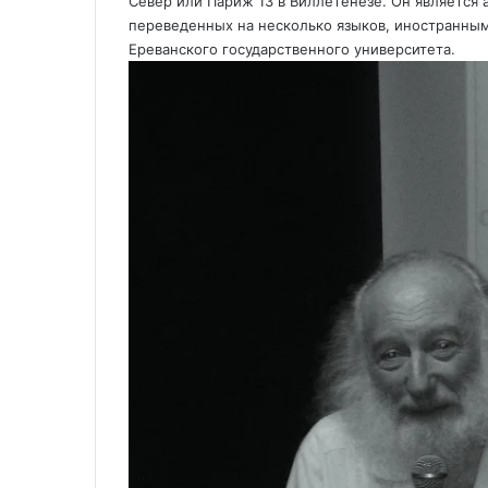
Север или Париж 13 в Виллетенезе. Он является
е
переведенных на несколько языков, иностранны
Ереванского государственного университета.