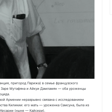
анция, пригород Парижа) в семье французского
а Заре Мутафяна и Айкуи Дамламян — оба уроженцы
оцида.
вой Армении неразрывно связана с исследованием
ства Киликии: его мать — уроженка Самсуна, была из
 Кесарии (ныне — Кайсери).