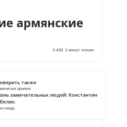
кие армянские
0
439
2 минут чтения
оверить также
менитые армяне
знь замечательных людей: Константин
белян.
ня назад