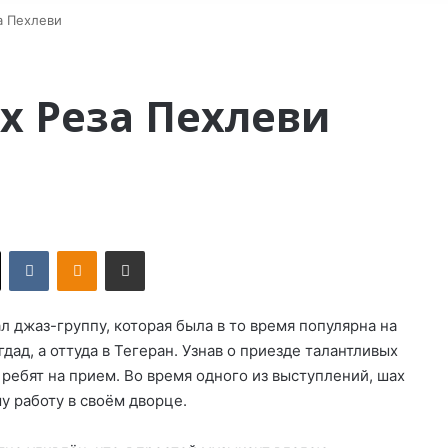
а Пехлеви
х Реза Пехлеви
X
VKontakte
Odnoklassniki
Поделиться по электронной почте
л джаз-группу, которая была в то время популярна на
дад, а оттуда в Тегеран. Узнав о приезде талантливых
 ребят на прием. Во время одного из выступлений, шах
у работу в своём дворце.