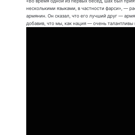
«Во время одной из первых бесед, шах был прия
несколькими языками, в частности фарси», — ра
армянин. Он сказал, что его лучший друг — арм
добавив, что мы, как нация — очень талантливы