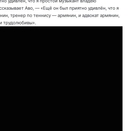
тно удивлён, что я простой музыкант владею
ссказывает Аво, — «Ещё он был приятно удивлён, что я
янин, тренер по теннису — армянин, и адвокат армянин,
 и трудолюбивы».