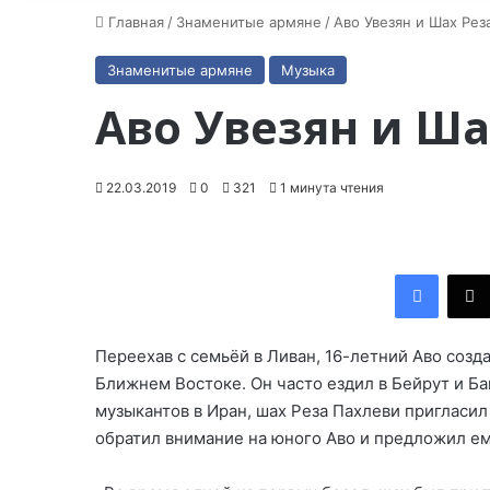
Главная
/
Знаменитые армяне
/
Аво Увезян и Шах Рез
Знаменитые армяне
Музыка
Аво Увезян и Ша
22.03.2019
0
321
1 минута чтения
Facebook
Переехав с семьёй в Ливан, 16-летний Аво созда
Ближнем Востоке. Он часто ездил в Бейрут и Баг
музыкантов в Иран, шах Реза Пахлеви пригласил
обратил внимание на юного Аво и предложил ем