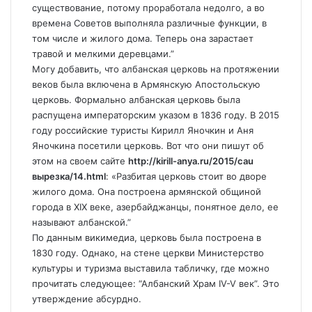
существование, потому проработала недолго, а во
времена Советов выполняла различные функции, в
том числе и жилого дома. Теперь она зарастает
травой и мелкими деревцами.”
Могу добавить, что албанская церковь на протяжении
веков была включена в Армянскую Апостольскую
церковь. Формально албанская церковь была
распущена императорским указом в 1836 году. В 2015
году российские туристы Кирилл Яночкин и Аня
Яночкина посетили церковь. Вот что они пишут об
этом на своем сайте
http://kirill-anya.ru/2015/cau
вырезка/14.html
: «Разбитая церковь стоит во дворе
жилого дома. Она построена армянской общиной
города в XIX веке, азербайджанцы, понятное дело, ее
называют албанской.”
По данным
викимедиа
, церковь была построена в
1830 году. Однако, на стене церкви Министерство
культуры и туризма выставила табличку, где можно
прочитать следующее: “Албанский Храм IV-V век”. Это
утверждение абсурдно.