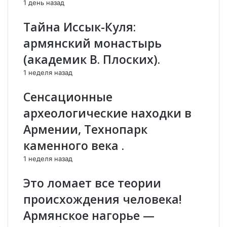
1 день назад
ж
И
е
с
Тайна Иссык-Куля:
ф
т
ф
о
армянский монастырь
р
р
(академик В. Плоских).
и
и
Л
я
1 неделя назад
.
Д
Х
р
Сенсационные
а
е
археологические находки в
р
в
р
н
Армении, Технопарк
и
е
каменного века .
г
г
я
о
1 неделя назад
н
М
н
и
Это ломает все теории
о
р
происхождения человека!
м
а
и
.
Армянское нагорье —
н