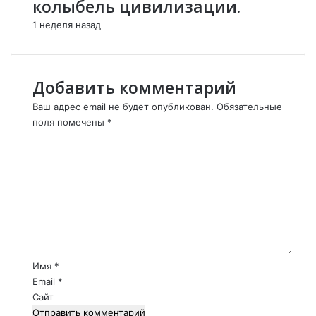
колыбель цивилизации.
и
р
1 неделя назад
о
в
а
н
Добавить комментарий
н
а
Ваш адрес email не будет опубликован.
Обязательные
п
поля помечены
*
о
К
с
о
т
м
к
м
о
е
м
н
а
т
н
а
д
р
Имя
*
у
и
Email
*
ю
й
Сайт
щ
*
е