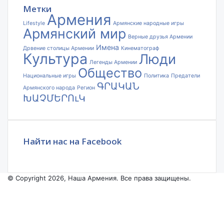
Метки
Армения
Lifestyle
Армянские народные игры
Армянский мир
Верные друзья Армении
Имена
Дрвение столицы Армении
Кинематограф
Культура
Люди
Легенды Армении
Общество
Национальные игры
Политика
Предатели
ԳՐԱԿԱՆ
Армянского народа
Регион
ԽԱՉՄԵՐՈւԿ
Найти нас на Facebook
© Copyright 2026, Наша Армения. Все права защищены.
Facebook
YouTube
Instagram
Facebook
X
VKontakte
Odnoklassniki
WhatsApp
Telegram
Viber