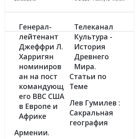
Генерал-
Телеканал
Г
Т
е
е
лейтенант
Культура -
н
л
Джеффри Л.
История
е
е
р
к
Харригян
Древнего
а
а
л
номиниров
н
Мира.
-
а
ан на пост
Статьи по
л
л
е
К
командующ
Теме
й
у
его ВВС США
т
л
Лев Гумилев :
е
ь
в Европе и
н
т
Сакральная
Африке
а
у
география
н
р
т
а
Армении.
Д
-