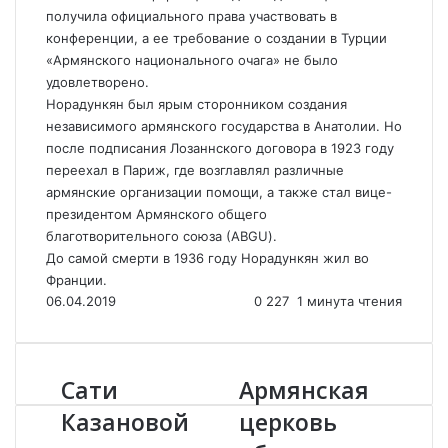
получила официального права участвовать в
конференции, а ее требование о создании в Турции
«Армянского национального очага» не было
удовлетворено.
Норадункян был ярым сторонником создания
независимого армянского государства в Анатолии. Но
после подписания Лозаннского договора в 1923 году
переехал в Париж, где возглавлял различные
армянские организации помощи, а также стал вице-
президентом Армянского общего
благотворительного союза (АBGU).
До самой смерти в 1936 году Норадункян жил во
Франции.
06.04.2019
0
227
1 минута чтения
Сати
Армянская
С
А
а
р
Казановой
церковь
т
м
и
я