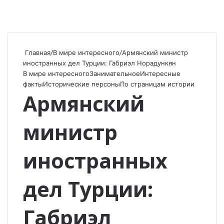
Главная
/
В мире интересного
/
Армянский министр
иностранных дел Турции: Габриэл Норадункян
В мире интересного
Занимательное
Интересные
факты
Исторические персоны
По страницам истории
Армянский
министр
иностранных
дел Турции:
Габриэл