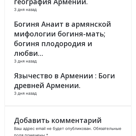
география Армении.
«
а
3 дня назад
К
е
о
т
Богиня Анаит в армянской
р
у
н
в
мифологии богиня-мать;
и
а
богиня плодородия и
»
ж
п
е
любви…
р
н
3 дня назад
е
и
д
е
Язычество в Армении : Боги
п
к
о
с
древней Армении.
ч
в
3 дня назад
е
о
л
е
а
м
р
у
Добавить комментарий
м
н
я
а
Ваш адрес email не будет опубликован.
Обязательные
н
р
поля помечены
*