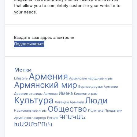
that allow you to completely customize your website to
your needs.
Введите
ваш
адрес
электронной
почты
Метки
Армения
Lifestyle
Армянские народные игры
Армянский мир
Верные друзья Армении
Имена
Дрвение столицы Армении
Кинематограф
Культура
Люди
Легенды Армении
Общество
Национальные игры
Политика
Предатели
ԳՐԱԿԱՆ
Армянского народа
Регион
ԽԱՉՄԵՐՈւԿ