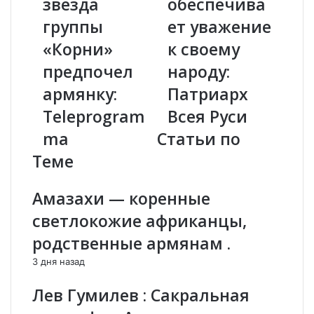
звезда
обеспечива
К
н
группы
ет уважение
а
с
з
«Корни»
к
к своему
а
а
предпочел
народу:
н
я
о
ц
армянку:
Патриарх
в
е
Teleprogram
Всея Руси
о
р
й
к
ma
Статьи по
з
о
Теме
в
в
е
ь
з
о
Амазахи — коренные
д
б
светлокожие африканцы,
а
е
г
с
родственные армянам .
р
п
3 дня назад
у
е
п
ч
Лев Гумилев : Сакральная
п
и
ы
в