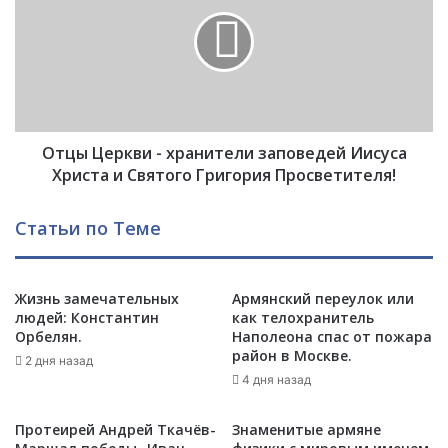
а
ц
д
ы
з
Ц
и
е
н
р
е
к
:
в
н
Отцы Церкви - хранители заповедей Иисуса
и
е
-
Христа и Святого Григория Просветителя!
п
х
р
р
Статьи по Теме
и
а
ю
н
т
и
,
Жизнь замечательных
Армянский переулок или
т
людей: Константин
как телохранитель
а
е
Орбелян.
Наполеона спас от пожара
д
л
район в Москве.
о
и
2 дня назад
4 дня назад
м
з
а
п
Протеирей Андрей Ткачёв-
Знаменитые армяне
о