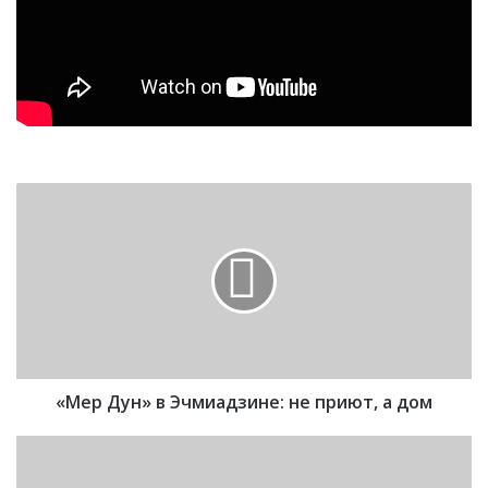
«
М
е
р
Д
у
н
»
в
«Мер Дун» в Эчмиадзине: не приют, а дом
Э
ч
м
О
и
т