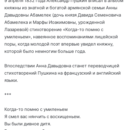
9 апреля 1832 года Александр Пушкин вписал в альбом
княжны из знатной и богатой армянской семьи Анны
Давыдовны Абамелек (дочь князя Давида Семеновича
Абамелека и Марфы Иоакимовны, урожденной
Лазаревой) стихотворение «Когда-то помню с
умиленьем», навеянное воспоминаниями лицейской
поры, когда молодой поэт впервые увидел княжну,
которой было немногим больше года.
Впоследствии Анна Давыдовна станет переводчицей
стихотворений Пушкина на французский и английский
языки.
***
Когда-то помню с умиленьем
Я смел вас нянчить с восхищеньем.
Вы были дивное дитя.