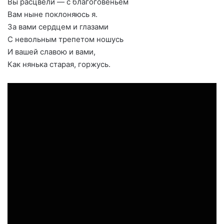
Вы расцвели — с благоговеньем
Вам ныне поклоняюсь я.
За вами сердцем и глазами
С невольным трепетом ношусь
И вашей славою и вами,
Как нянька старая, горжусь.