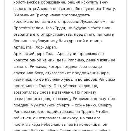
христианское образование, решил искупить вину
своего отца Анака и посвятил себя служению Трдату.
В Армении Григор начал проповедовать
христианство, за что его прозвали Лусаворичем, т.е.
Просветителем.Царь Трдат, не будучи в состоянии
отвратить его от христианства, предал его пыткам и
бросил в глубокую яму близ древней столицы
Арташата – Хор-Вирап.
Армянский царь Трдат Аршакуни, прослышав о
красоте одной из них, девы Рипсимэ, решил взять ее
в жены. Рипсимэ, которая отдала свое сердце
служению богу, отказалась от предложения царя-
язычника, но ее насильно увезли во дворец.Рипсимэ
противилась Трдату. Она, убежав из дворца,
возвратилась снова в давильни. По приказу
разъяренного царя, красавицу Рипсимэ и ее спутниц
предали мучительной смерти – сожжению. Смерть
Рипсимэ сильно подействовала на Трдата. Чтобы
забыться, он отправился на охоту, но там его
постигла кара небесная: выпав из колесницы, он
принял обличие кабана.Превратившегося в кабана