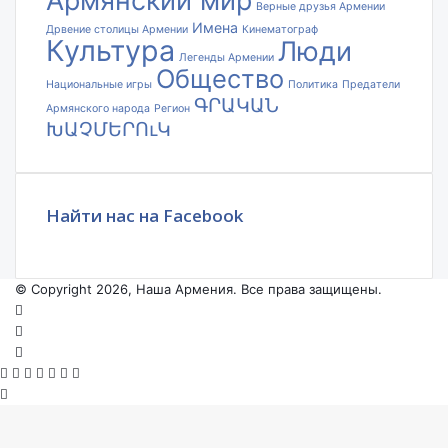
Армянский мир
Верные друзья Армении
Имена
Дрвение столицы Армении
Кинематограф
Культура
Люди
Легенды Армении
Общество
Национальные игры
Политика
Предатели
ԳՐԱԿԱՆ
Армянского народа
Регион
ԽԱՉՄԵՐՈւԿ
Найти нас на Facebook
© Copyright 2026, Наша Армения. Все права защищены.
Facebook
YouTube
Instagram
Facebook
X
VKontakte
Odnoklassniki
WhatsApp
Telegram
Viber
Back
to
top