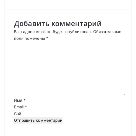
а
т
и
х
Добавить комментарий
а
Ваш адрес email не будет опубликован.
Обязательные
А
поля помечены
*
к
и
К
н
о
а
м
.
м
е
н
т
а
р
Имя
*
и
Email
*
й
Сайт
*