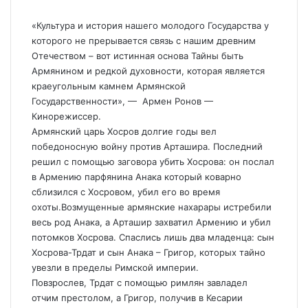
«Культура и история нашего молодого Государства у
которого не прерывается связь с нашим древним
Отечеством – вот истинная основа Тайны быть
Армянином и редкой духовности, которая является
краеугольным камнем Армянской
Государственности», — Армен Ронов —
Кинорежиссер.
Армянский царь Хосров долгие годы вел
победоносную войну против Арташира. Последний
решил с помощью заговора убить Хосрова: он послал
в Армению парфянина Анака который коварно
сблизился с Хосровом, убил его во время
охоты.Возмущенные армянские нахарары истребили
весь род Анака, а Арташир захватил Армению и убил
потомков Хосрова. Спаслись лишь два младенца: сын
Хосрова-Трдат и сын Анака – Григор, которых тайно
увезли в пределы Римской империи.
Повзрослев, Трдат с помощью римлян завладел
отчим престолом, а Григор, получив в Кесарии