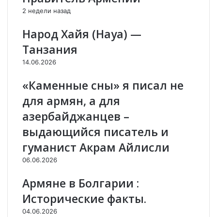
А
ч
2 недели назад
р
е
м
с
Народ Хайя (Haya) —
е
к
н
и
Танзания
и
й
14.06.2026
я
ф
.
и
«Каменные сны» я писал не
.
л
ь
для армян, а для
м
азербайджанцев –
р
е
выдающийся писатель и
ж
гуманист Акрам Айлисли
и
с
06.06.2026
с
ё
Армяне в Болгарии :
р
Исторические факты.
а
Ф
04.06.2026