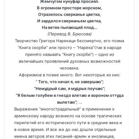
Жемчугом нунуфар просиял.
В огромном просторе морском,
Отразилось сверканье цветка,
И зарделся сверканьем цветка,
На ветке пылающий плод…
(Перевод В. Брюсова)
Творчество Григора Нарекаци бессмертно, его поэма
“Книга скорби” или просто – “Нарека”(так в народе
принято называть “Книгу скорби”) – одно из
величайших проявлений духовных возможностей
человека.
Афоризмов в поэме много. Вот некоторые из них:
“
Того, что начал я, не завершаю”;
“Немудрый сам, я мудрых поучаю”;
“Я белым голубем в гнездо влетаю и вороном оттуда
вылетаю”;
…
Выражение “многострадальный” в применении к
армянскому народу возникло на основе трагических
перипетий его исторического пути в средние века и
в новое время. И все же до нас дошли отдельные
имена авторов этих писаний-армян и иноземцев,