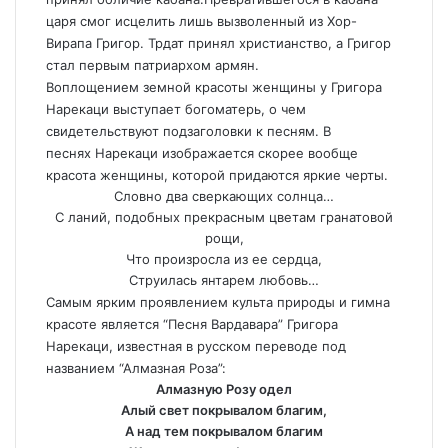
царя смог исцелить лишь вызволенный из Хор-
Вирапа Григор. Трдат принял христианство, а Григор
стал первым патриархом армян.
Воплощением земной красоты женщины у Григора
Нарекаци выступает богоматерь, о чем
свидетельствуют подзаголовки к песням. В
песнях Нарекаци изображается скорее вообще
красота женщины, которой придаются яркие черты.
Словно два сверкающих солнца…
С ланий, подобных прекрасным цветам гранатовой
рощи,
Что произросла из ее сердца,
Струилась янтарем любовь…
Самым ярким проявлением культа природы и гимна
красоте является “Песня Вардавара” Григора
Нарекаци, известная в русском переводе под
названием “Алмазная Роза”:
Алмазную Розу одел
Алый свет покрывалом благим,
А над тем покрывалом благим