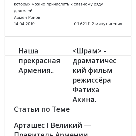
которых можно причислить к славному ряду
деятелей.
Армен Ронов
14.04.2019
0
621
2 минут чтения
Наша
<Шрам> -
Н
<
а
Ш
прекрасная
драматичес
ш
р
Армения..
кий фильм
а
а
п
м
режиссёра
р
>
е
-
Фатиха
к
д
Акина.
р
р
а
а
Статьи по Теме
с
м
н
а
Арташес I Великий —
а
т
я
и
Правитель Армении