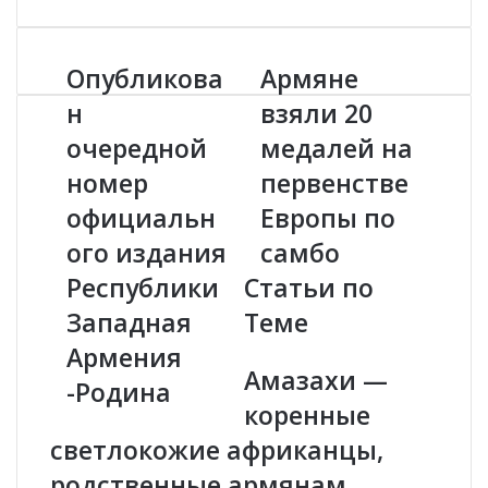
Опубликова
Армяне
О
А
п
р
н
взяли 20
у
м
очередной
медалей на
б
я
л
н
номер
первенстве
и
е
к
официальн
в
Европы по
о
з
ого издания
самбо
в
я
а
л
Республики
Статьи по
н
и
Западная
Теме
о
2
ч
0
Армения
е
м
Амазахи —
-Родина
р
е
коренные
е
д
д
а
светлокожие африканцы,
н
л
родственные армянам .
о
е