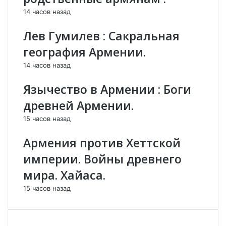
й
й
14 часов назад
н
н
о
а
Лев Гумилев : Сакральная
м
п
география Армении.
е
е
р
р
14 часов назад
о
в
ф
е
Язычество в Армении : Боги
и
н
древней Армении.
ц
с
и
т
15 часов назад
а
в
л
е
Армения против Хеттской
ь
Е
империи. Войны древнего
н
в
о
р
мира. Хайаса.
г
о
15 часов назад
о
п
и
ы
з
п
д
о