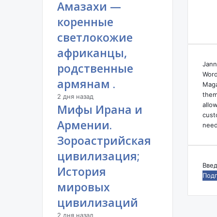
е
Амазахи —
п
коренные
а
н
светлокожие
а
африканцы,
к
е
Jann
родственные
р
Word
армянам .
т
Maga
е
them
2 дня назад
.
allo
Мифы Ирана и
.
cust
Армении.
.
need
Зороастрийская
цивилизация;
Вве
История
ваш
мировых
адр
эле
цивилизаций
поч
2 дня назад