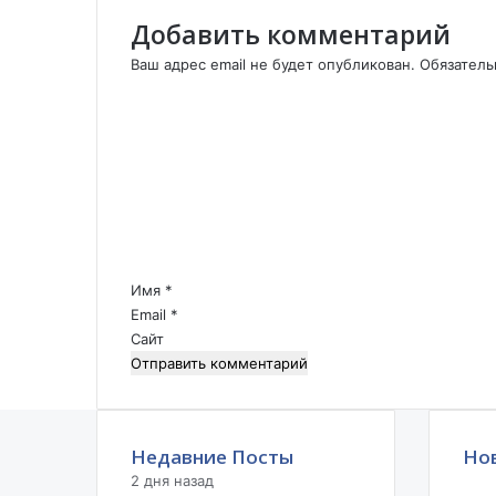
у
Добавить комментарий
л
ь
Ваш адрес email не будет опубликован.
Обязател
ч
К
и
о
ц
м
к
м
а
е
я
н
o
т
б
а
л
р
о
Имя
*
и
к
Email
*
й
а
Сайт
*
д
н
о
м
С
Недавние Посты
Но
т
2 дня назад