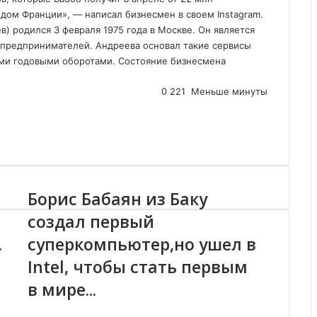
дом Франции», — написал бизнесмен в своем Instagram.
 родился 3 февраля 1975 года в Москве. Он является
-предпринимателей. Андреева основал такие сервисы
ми годовыми оборотами. Состояние бизнесмена
0
221
Меньше минуты
Борис Бабаян из Баку
Б
о
создал первый
р
.
суперкомпьютер,но ушел в
и
с
Intel, чтобы стать первым
Б
а
в мире...
б
а