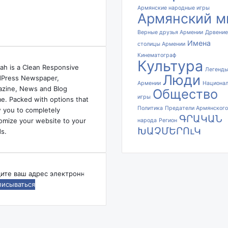
I
Армянские народные игры
n
Армянский м
t
e
Верные друзья Армении
Дрвение
Имена
l
столицы Армении
,
Кинематограф
Культура
ч
ah is a Clean Responsive
Легенд
т
Люди
Press Newspaper,
Армении
Национа
о
zine, News and Blog
Общество
б
игры
e. Packed with options that
ы
Политика
Предатели Армянского
w you to completely
ԳՐԱԿԱՆ
с
omize your website to your
народа
Регион
т
ԽԱՉՄԵՐՈւԿ
s.
а
т
ь
п
дите
е
р
ес
в
ктронной
ы
ты
м