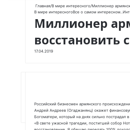
Главная
/
В мире интересного
/
Миллионер армянск
В мире интересного
Все о самом интересном..
Инт
Миллионер ар
восстановить 
17.04.2019
F
X
V
O
W
T
V
П
a
K
d
h
e
i
о
Российский бизнесмен армянского происхождения
c
o
n
a
l
b
д
Андрей Андреев (Огаджанянц) окажет финансову
e
n
o
t
e
e
е
Богоматери, который на днях сильно пострадал в
b
t
k
s
g
r
л
«В свете ужасной трагедии, постигшей собор Но
o
a
l
A
r
и
восстановление. Я обещаю передать 100% доходов