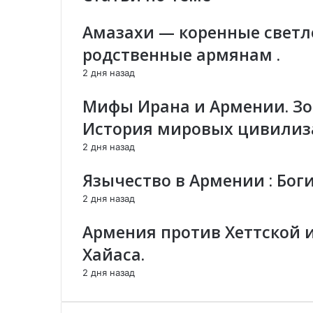
е
я
к
л
ж
Амазахи — коренные свет
т
е
у
р
к
родственные армянам .
р
о
т
н
н
р
2 дня назад
а
н
о
л
о
н
Мифы Ирана и Армении. Зо
и
й
н
История мировых цивили
с
п
о
т
о
й
2 дня назад
к
ч
п
а
т
о
Язычество в Армении : Бог
С
е
ч
2 дня назад
в
т
е
е
Армения против Хеттской 
т
л
Хайаса.
а
2 дня назад
н
а
К