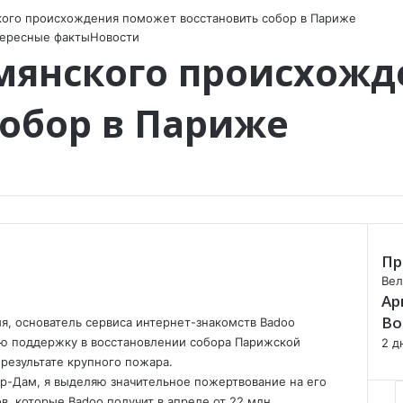
ого происхождения поможет восстановить собор в Париже
ересные факты
Новости
мянского происхожд
собор в Париже
Пр
C
Вел
Ар
l
o
Во
, основатель сервиса интернет-знакомств Badoo
s
ю поддержку в восстановлении собора Парижской
2 д
e
 результате крупного пожара.
тр-Дам, я выделяю значительное пожертвование на его
, которые Badoo получит в апреле от 22 млн