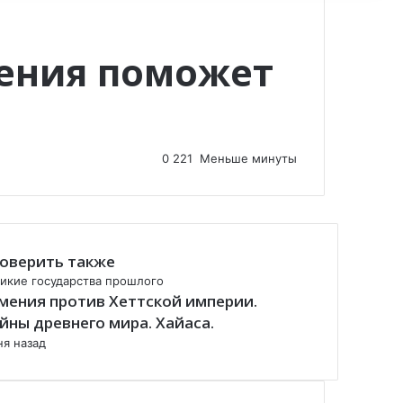
ения поможет
0
221
Меньше минуты
оверить также
икие государства прошлого
мения против Хеттской империи.
йны древнего мира. Хайаса.
ня назад