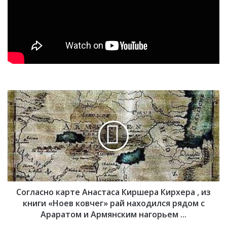
С
о
г
л
а
с
н
о
к
Согласно карте Анастаса Киршера Кирхера , из
а
р
книги «Ноев ковчег» рай находился рядом с
т
Араратом и Армянским нагорьем ...
е