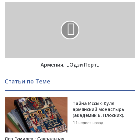
А
А
н
р
а
м
с
е
т
н
а
и
с
я
а
.
К
.
и
Армения.. ,,Одзи Порт,,
,
р
,
ш
О
Статьи по Теме
е
д
р
з
а
и
К
Тайна Иссык-Куля:
П
армянский монастырь
и
о
(академик В. Плоских).
р
р
х
1 неделя назад
т
е
,
р
,
Лев Гумилев : Сакральная