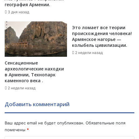
а
география Армении.
,
3 дня назад
и
з
Это ломает все теории
к
происхождения человека!
н
Армянское нагорье —
и
колыбель цивилизации.
г
2 недели назад
и
«
Сенсационные
Н
археологические находки
о
в Армении, Технопарк
каменного века .
е
в
2 недели назад
к
о
Добавить комментарий
в
ч
е
Ваш адрес email не будет опубликован.
Обязательные поля
г
помечены
*
»
р