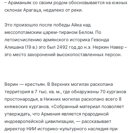
– Араманьяк со своим родом обосновывается на южных
склонах Арагаца, недалеко от реки.
Это произошло после победы Айка над
мессопотамским царем-тираном Белом. По
летоисчислению армянского историка Гевонда
Алишана (19 в.) это был 2492 год до н.э. Неркин Навер –
это место захоронений высокопоставленных персон.
Верин — крестьян. В Верхних могилах раскопана
территория в 7 тыс. кв. м., где обнаружены 70 курганов
простонародья, в Нижних могилах раскопано всего 8
княжеских курганов. «Собранный материал позволяет
утверждать, что Армения является прародиной
индоевропейской цивилизации, — рассказывает
директор НИИ историко-культурного наследия при