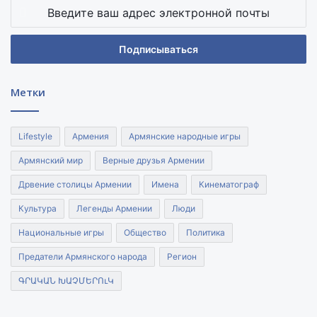
Введите
ваш
адрес
электронной
почты
Метки
Lifestyle
Армения
Армянские народные игры
Армянский мир
Верные друзья Армении
Дрвение столицы Армении
Имена
Кинематограф
Культура
Легенды Армении
Люди
Национальные игры
Общество
Политика
Предатели Армянского народа
Регион
ԳՐԱԿԱՆ ԽԱՉՄԵՐՈւԿ