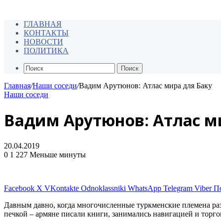
ГЛАВНАЯ
КОНТАКТЫ
НОВОСТИ
ПОЛИТИКА
Поиск
Главная
/
Наши соседи
/
Вадим Арутюнов: Атлас мира для Баку
Наши соседи
Вадим Арутюнов: Атлас м
20.04.2019
0
1 227
Меньше минуты
Facebook
X
VKontakte
Odnoklassniki
WhatsApp
Telegram
Viber
П
Давным давно, когда многочисленные туркменские племена разб
печкой – армяне писали книги, занимались навигацией и торг