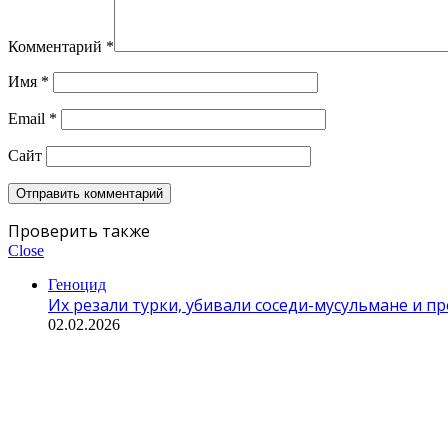
Комментарий
*
Имя
*
Email
*
Сайт
Проверить также
Close
Геноцид
Их резали турки, убивали соседи-мусульмане и пр
02.02.2026