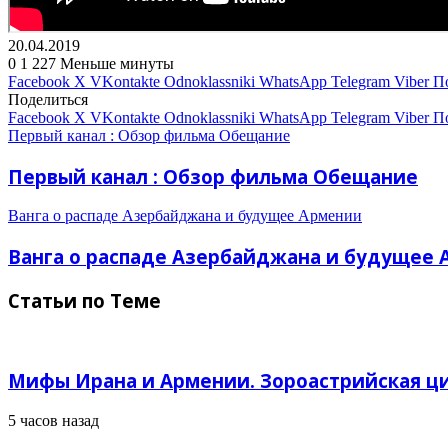
20.04.2019
0
1 227
Меньше минуты
Facebook
X
VKontakte
Odnoklassniki
WhatsApp
Telegram
Viber
П
Поделиться
Facebook
X
VKontakte
Odnoklassniki
WhatsApp
Telegram
Viber
П
Первый канал : Обзор фильма Обещание
Первый канал : Обзор фильма Обещание
Ванга о распаде Азербайджана и будущее Армении
Ванга о распаде Азербайджана и будущее
Статьи по Теме
Мифы Ирана и Армении. Зороастрийская ц
5 часов назад