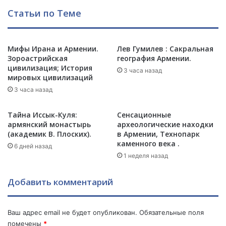
в
х
Статьи по Теме
и
н
Е
е
п
у
а
к
Мифы Ирана и Армении.
Лев Гумилев : Сакральная
р
Зороастрийская
география Армении.
а
цивилизация; История
х
з
3 часа назад
мировых цивилизаций
и
а
и
3 часа назад
н
ю
ч
г
а
Тайна Иссык-Куля:
Сенсационные
а
с
армянский монастырь
археологические находки
Р
т
(академик В. Плоских).
в Армении, Технопарк
о
каменного века .
ь
6 дней назад
с
ю
1 неделя назад
с
А
и
з
Добавить комментарий
и
е
А
р
А
б
Ваш адрес email не будет опубликован.
Обязательные поля
Ц
а
помечены
*