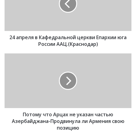
р
е
л
я
в
24 апреля в Кафедральной церкви Епархии юга
К
а
России ААЦ.(Краснодар)
ф
е
П
д
о
р
т
а
о
л
м
ь
у
н
ч
о
т
й
о
ц
Потому что Арцах не указан частью
А
е
р
Азербайджана-Продвинула ли Армения свою
р
ц
позицию
к
а