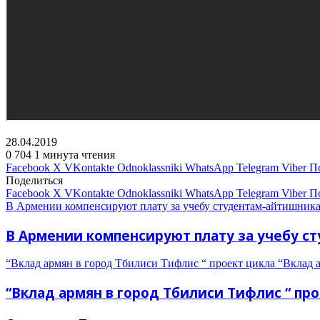
28.04.2019
0
704
1 минута чтения
Facebook
X
VKontakte
Odnoklassniki
WhatsApp
Telegram
Viber
П
Поделиться
Facebook
X
VKontakte
Odnoklassniki
WhatsApp
Telegram
Viber
П
В Армении компенсируют плату за учебу студентам-айтишник
В Армении компенсируют плату за учебу 
“Вклад армян в город Тбилиси Тифлис “ проект цикла “Вклад а
“Вклад армян в город Тбилиси Тифлис “ про