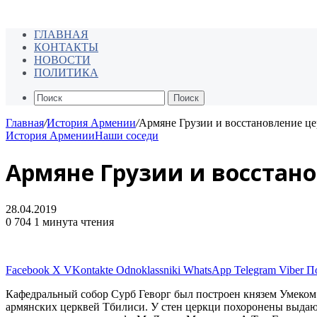
ГЛАВНАЯ
КОНТАКТЫ
НОВОСТИ
ПОЛИТИКА
Поиск
Главная
/
История Армении
/
Армяне Грузии и восстановление це
История Армении
Наши соседи
Армяне Грузии и восстано
28.04.2019
0
704
1 минута чтения
Facebook
X
VKontakte
Odnoklassniki
WhatsApp
Telegram
Viber
П
Кафедральный собор Сурб Геворг был построен князем Умеком в
армянских церквей Тбилиси. У стен церкци похоронены выдаю