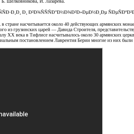
 Б. Шелковникова, И. Лазарева.
 в стране насчитывается около 40 действующих армянских мона
тного из грузинских царей — Давида Строителя, представительс
алу XX века в Тифлисе насчитывалось около 30 армянских церкв
пециальным постановлением Лаврентия Берии многие из них был