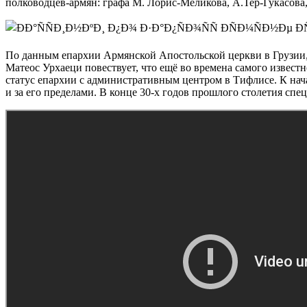
полководцев-армян: графа М. Лорис-Меликова, А.Тер-Гукасова,
По данным епархии Армянской Апостольской церкви в Грузии,
Матеос Урхаеци повествует, что ещё во времена самого извес
статус епархии с административным центром в Тифлисе. К нач
и за его пределами. В конце 30-х годов прошлого столетия с