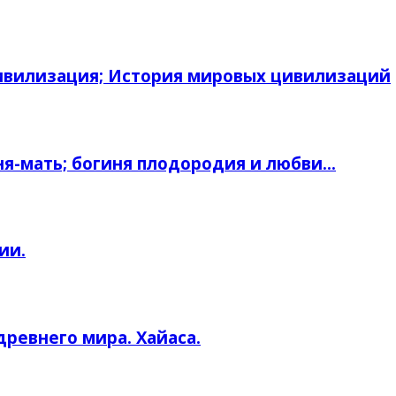
ивилизация; История мировых цивилизаций
ня-мать; богиня плодородия и любви…
ии.
ревнего мира. Хайаса.