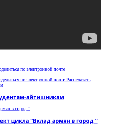
оделиться по электронной почте
оделиться по электронной почте
Распечатать
ам
студентам-айтишникам
рмян в город “
ект цикла “Вклад армян в город “