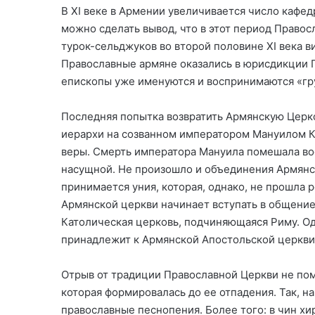
В XI веке в Армении увеличивается число кафед
можно сделать вывод, что в этот период Право
турок-сельджуков во второй половине XI века в
Православные армяне оказались в юрисдикции Гр
епископы уже именуются и воспринимаются «гр
Последняя попытка возвратить Армянскую Церко
иерархи на созванном императором Мануилом 
веры. Смерть императора Мануила помешала вос
насущной. Не произошло и объединения Армянск
принимается уния, которая, однако, не прошла 
Армянской церкви начинает вступать в общение
Католическая церковь, подчиняющаяся Риму. Од
принадлежит к Армянской Апостольской церкви
Отрыв от традиции Православной Церкви не пом
которая формировалась до ее отпадения. Так, 
православные песнопения. Более того: в чин х