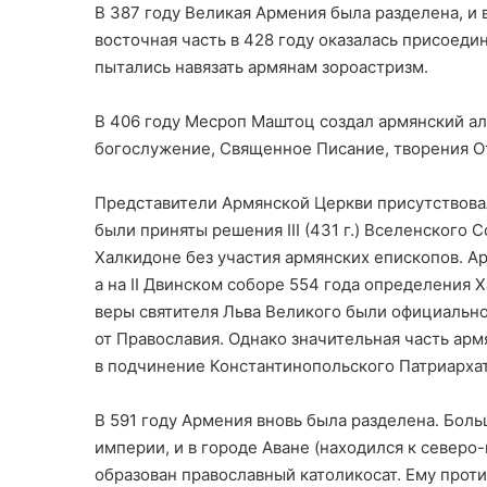
В 387 году Великая Армения была разделена, и 
восточная часть в 428 году оказалась присоед
пытались навязать армянам зороастризм.
В 406 году Месроп Маштоц создал армянский ал
богослужение, Священное Писание, творения О
Представители Армянской Церкви присутствовали н
были приняты решения III (431 г.) Вселенского С
Халкидоне без участия армянских епископов. А
а на II Двинском соборе 554 года определения
веры святителя Льва Великого были официально
от Православия. Однако значительная часть ар
в подчинение Константинопольского Патриархат
В 591 году Армения вновь была разделена. Боль
империи, и в городе Аване (находился к северо-
образован православный католикосат. Ему проти