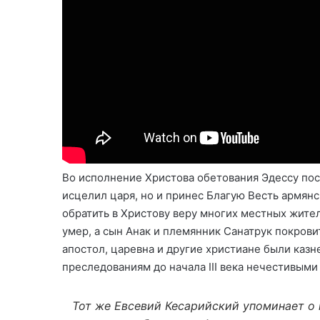
Во исполнение Христова обетования Эдессу пос
исцелил царя, но и принес Благую Весть армянс
обратить в Христову веру многих местных жител
умер, а сын Анак и племянник Санатрук покрови
апостол, царевна и другие христиане были каз
преследованиям до начала III века нечестивыми
Тот же Евсевий Кесарийский упоминает о