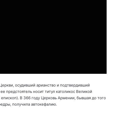
 Церкви, осудивший арианство и подтвердивший
ее предстоятель носит титул католикос Великой
» епископ). В 366 году Церковь Армении, бывшая до того
федры, получила автокефалию.