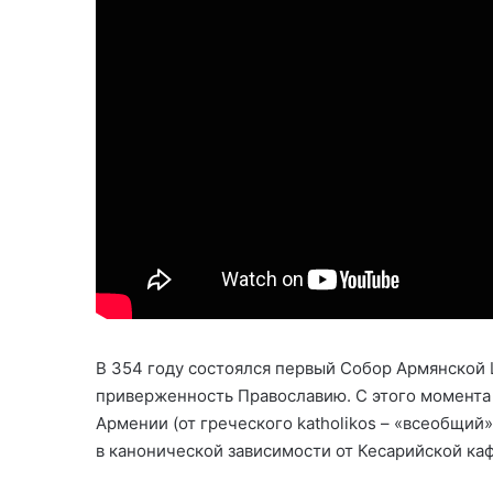
В 354 году состоялся первый Собор Армянской
приверженность Православию. С этого момента 
Армении (от греческого katholikos – «всеобщий
в канонической зависимости от Кесарийской ка