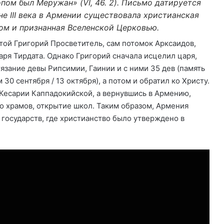
пом был Меружан» (VI, 46. 2). Письмо датируется
не III века в Армении существовала христианская
ом и признанная Вселенской Церковью.
святой Григорий Просветитель, сам потомок Арксаидов,
ря Тирдата. Однако Григорий сначала исцелил царя,
язание девы Рипсимии, Гаинии и с ними 35 дев (память
30 сентября / 13 октября), а потом и обратил ко Христу.
 Кесарии Каппадокийской, а вернувшись в Армению,
о храмов, открытие школ. Таким образом, Армения
осударств, где христианство было утверждено в