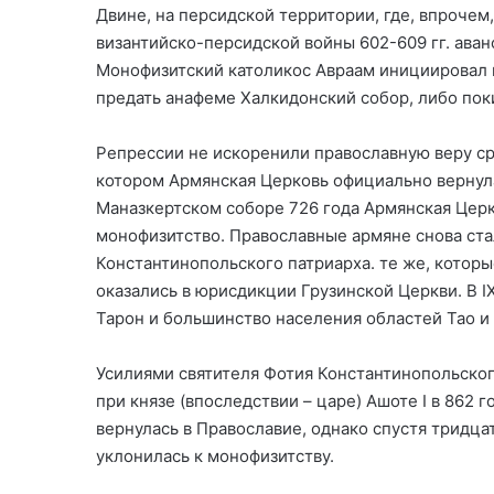
Двине, на персидской территории, где, впрочем
византийско-персидской войны 602-609 гг. аван
Монофизитский католикос Авраам инициировал г
предать анафеме Халкидонский собор, либо поки
Репрессии не искоренили православную веру ср
котором Армянская Церковь официально вернула
Маназкертском соборе 726 года Армянская Церк
монофизитство. Православные армяне снова ста
Константинопольского патриарха. те же, которы
оказались в юрисдикции Грузинской Церкви. В I
Тарон и большинство населения областей Тао и
Усилиями святителя Фотия Константинопольског
при князе (впоследствии – царе) Ашоте I в 862
вернулась в Православие, однако спустя тридца
уклонилась к монофизитству.