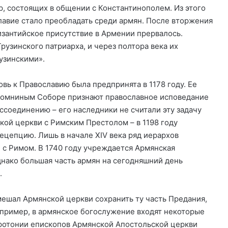
р, состоящих в общении с Константинополем. Из этого
славие стало преобладать среди армян. После вторжения
изантийское присутствие в Армении прервалось.
узинского патриарха, и через полтора века их
узинскими».
вь к Православию была предпринята в 1178 году. Ее
Комниным Соборе признают православное исповедание
соединению – его наследники не считали эту задачу
ой церкви с Римским Престолом – в 1198 году
рецепцию. Лишь в начале XIV века ряд иерархов
 с Римом. В 1740 году учреждается Армянская
нако большая часть армян на сегодняшний день
.
ешал Армянской церкви сохранить ту часть Предания,
например, в армянское богослужение входят некоторые
иротонии епископов Армянской Апостольской церкви