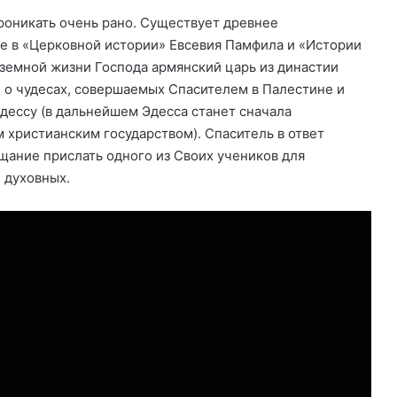
роникать очень рано. Существует древнее
е в «Церковной истории» Евсевия Памфила и «Истории
земной жизни Господа армянский царь из династии
л о чудесах, совершаемых Спасителем в Палестине и
Эдессу (в дальнейшем Эдесса станет сначала
 христианским государством). Спаситель в ответ
ание прислать одного из Своих учеников для
и духовных.