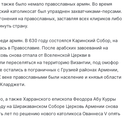
, также было немало православных армян. Во время
ский католикосат был упразднен захватчиками-персами.
онения на православных, заставляя всех клириков либо
нуть страну.
еди армян. В 630 году состоялся Каринский Собор, на
сь в Православие. После арабских завоеваний на
овь снова отпала от Вселенской Церкви в
ли переселяться на территорию Византии, под омофор
е остались в пограничных с Грузией районах Армении,
X веке православными были население и князья области
 Кларджети.
о, а также Харранского епископа Феодора Абу Курры
 году на Ширакаванском Соборе Церковь Армении снова
ть лет по решению нового католикоса Ованнеса V опять