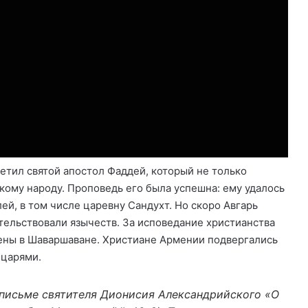
етил святой апостол Фаддей, который не только
кому народу. Проповедь его была успешна: ему удалось
ей, в том числе царевну Сандухт. Но скоро Авгарь
тельствовали язычеств. За исповедание христианства
нены в Шаваршаване. Христиане Армении подвергались
 царями.
 письме святителя Дионисия Александрийского «О