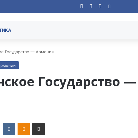
Facebook
YouTube
Instagram
Случайная
ТИКА
ое Государство — Армения.
Армении
нское Государство —
X
VKontakte
Odnoklassniki
Поделиться по электронной почте