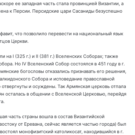
вскоре ее западная часть стала провинцией Византии, а
инена к Персии. Персидские цари Сасаниды безуспешно
фавит, что позволило перевести на национальный язык
тцов Церкви.
а I (325 г.) и II (381 г.) Вселенских Соборах; также
обора. Но IV Вселенский Собор состоялся в 451 году в г.
рмянские богословы отказались признавать его решения,
 Халкидонского Собора и исповедание православной
 отвергнуты и осуждены. Так Армянская церковь отпала
мян осталась в общении с Вселенской Церковью, перейдя
а.
шая часть страны вошла в состав Византийской
востоку от Еревана, сейчас является частью города) был
востоял монофизитский католикосат, находившийся в г.