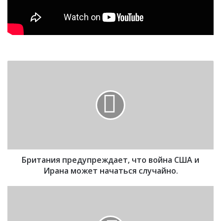
Б
р
и
т
а
н
и
я
п
Британия предупреждает, что война США и
р
е
Ирана может начаться случайно.
д
у
П
п
я
р
к
е