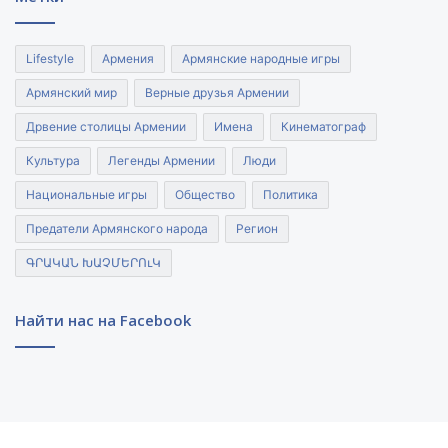
Lifestyle
Армения
Армянские народные игры
Армянский мир
Верные друзья Армении
Дрвение столицы Армении
Имена
Кинематограф
Культура
Легенды Армении
Люди
Национальные игры
Общество
Политика
Предатели Армянского народа
Регион
ԳՐԱԿԱՆ ԽԱՉՄԵՐՈւԿ
Найти нас на Facebook