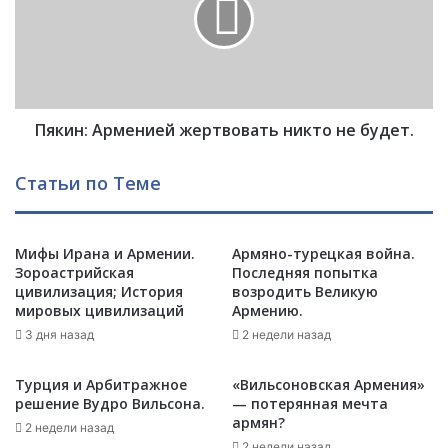
и
ж
н
д
:
а
А
е
р
т
м
,
Пякин: Арменией жертвовать никто не будет.
е
ч
н
т
и
Статьи по Теме
о
е
в
й
о
ж
й
Мифы Ирана и Армении.
Армяно-турецкая война.
е
Зороастрийская
Последняя попытка
н
р
цивилизация; История
возродить Великую
а
т
мировых цивилизаций
Армению.
С
в
3 дня назад
2 недели назад
Ш
о
А
в
и
а
Турция и Арбитражное
«Вильсоновская Армения»
И
т
решение Вудро Вильсона.
— потерянная мечта
р
армян?
ь
2 недели назад
а
н
2 недели назад