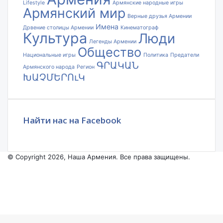
Lifestyle
Армянские народные игры
Армянский мир
Верные друзья Армении
Имена
Дрвение столицы Армении
Кинематограф
Культура
Люди
Легенды Армении
Общество
Национальные игры
Политика
Предатели
ԳՐԱԿԱՆ
Армянского народа
Регион
ԽԱՉՄԵՐՈւԿ
Найти нас на Facebook
© Copyright 2026, Наша Армения. Все права защищены.
Facebook
YouTube
Instagram
Facebook
X
VKontakte
Odnoklassniki
WhatsApp
Telegram
Viber
Back
to