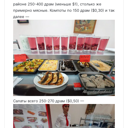
районе 250-400 драм (меньше $1), столько же
примерно мясные. Компоты по 150 драм ($0,30) и так
далее —
Салаты всего 250-270 драм ($0,50) —