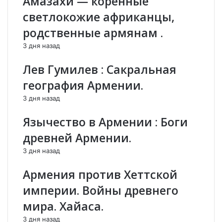
Амазахи — коренные
з
ы
в
е
светлокожие африканцы,
и
с
родственные армянам .
з
п
о
и
3 дня назад
в
с
ы
к
Лев Гумилев : Сакральная
х
и
география Армении.
с
а
о
р
3 дня назад
г
м
л
я
Язычество в Армении : Боги
а
н
древней Армении.
ш
,
е
ж
3 дня назад
н
и
и
в
Армения против Хеттской
й
ш
империи. Войны древнего
с
и
м
х
мира. Хайаса.
а
в
3 дня назад
к
о