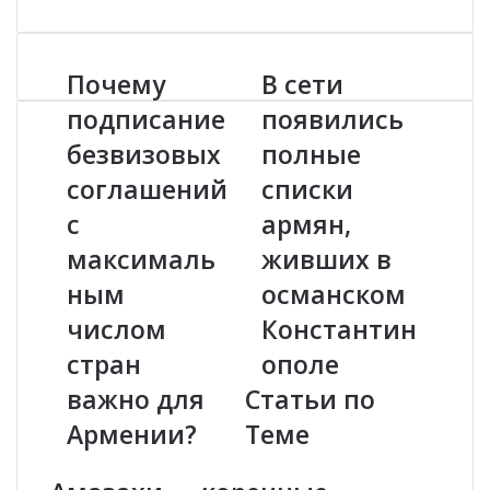
Почему
В сети
П
В
о
с
подписание
появились
ч
е
безвизовых
полные
е
т
м
и
соглашений
списки
у
п
п
с
о
армян,
о
я
максималь
живших в
д
в
п
и
ным
османском
и
л
числом
Константин
с
и
а
с
стран
ополе
н
ь
важно для
Статьи по
и
п
е
о
Армении?
Теме
б
л
е
н