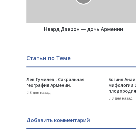
Д
з
е
р
Нвард Дзерон — дочь Армении
о
н
—
д
о
Статьи по Теме
ч
ь
А
Лев Гумилев : Сакральная
Богиня Анаи
р
география Армении.
мифологии б
м
плодородия
е
3 дня назад
3 дня назад
н
и
и
Добавить комментарий