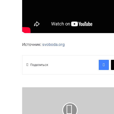
Источник:
svoboda.org
Facebook
Поделиться
Н
в
а
р
д