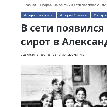
Главная
/
Интересные факты
/
В сети появился филь
Интересные факты
История Армении
По стра
В сети появился
сирот в Алекса
25.05.2019
0
405
Меньше минуты