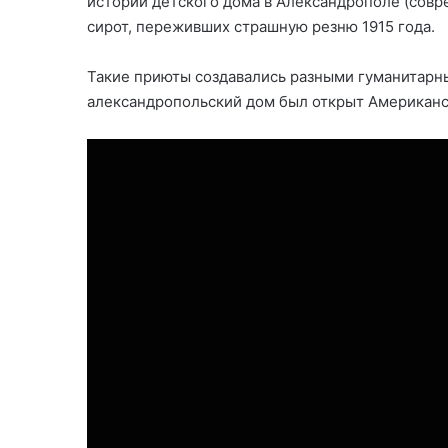
истории детского дома в Александрополе (совр
сирот, переживших страшную резню 1915 года.
Такие приюты создавались разными гуманитарн
александропольский дом был открыт Американ