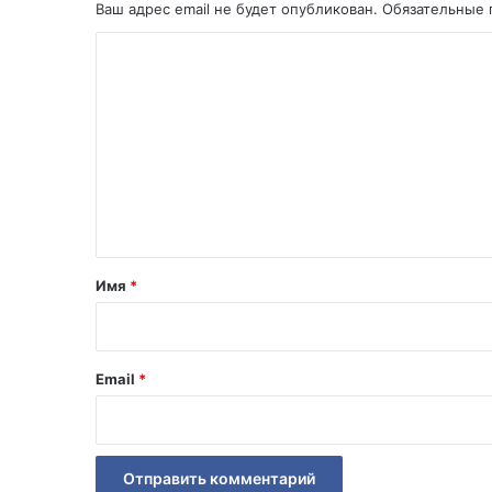
Ваш адрес email не будет опубликован.
Обязательные
К
о
м
м
е
н
т
а
Имя
*
р
и
й
Email
*
*