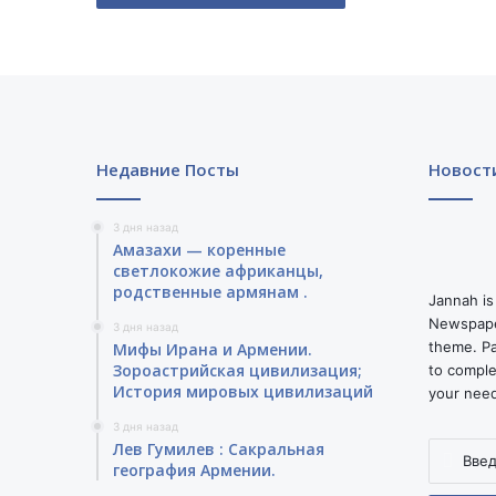
Недавние Посты
Новост
3 дня назад
Амазахи — коренные
светлокожие африканцы,
родственные армянам .
Jannah is
Newspape
3 дня назад
theme. Pa
Мифы Ирана и Армении.
Зороастрийская цивилизация;
to comple
История мировых цивилизаций
your nee
3 дня назад
Лев Гумилев : Сакральная
Введите
география Армении.
ваш