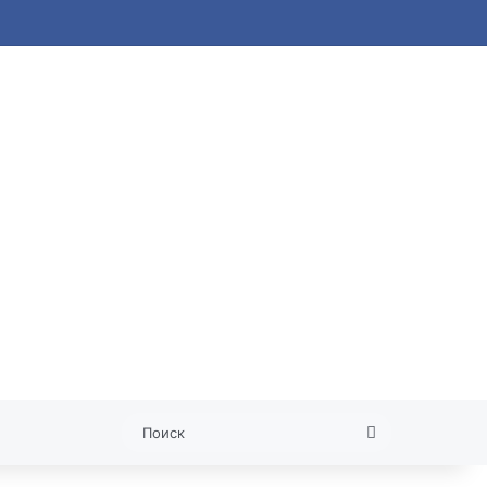
я статья
Поиск