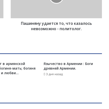
я
н
у
у
Пашиняну удается то, что казалось
д
а
невозможно - политолог.
е
т
с
я
т
о
т в армянской
Язычество в Армении : Боги
,
огиня-мать; богиня
древней Армении.
ч
 и любви…
т
3 дня назад
о
к
а
з
а
л