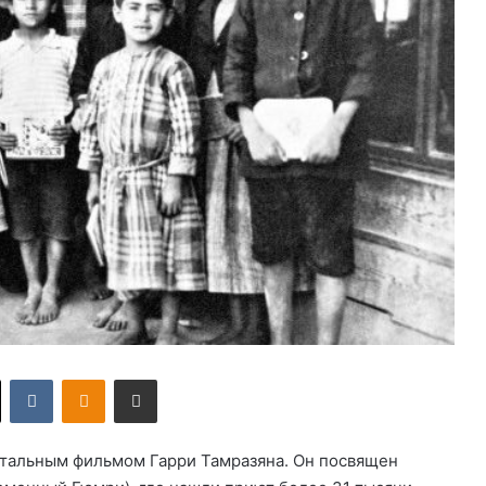
X
VKontakte
Odnoklassniki
Поделиться по электронной почте
тальным фильмом Гарри Тамразяна. Он посвящен