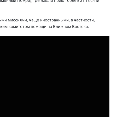
еменный Гюмри), где нашли приют более 31 тысячи
ыми миссиями, чаще иностранными, в частности,
ским комитетом помощи на Ближнем Востоке.