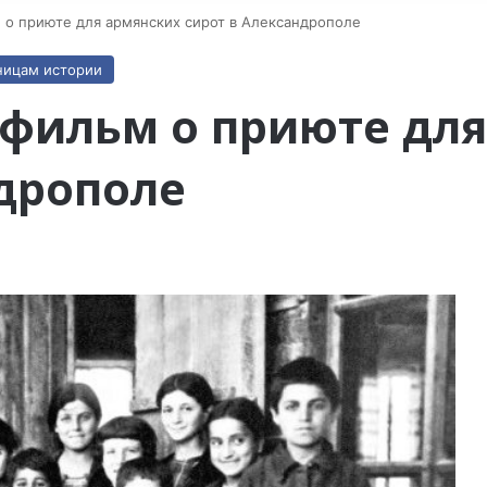
м о приюте для армянских сирот в Александрополе
ницам истории
 фильм о приюте дл
ндрополе