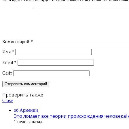
Комментарий
*
Имя
*
Email
*
Сайт
Проверить также
Close
об Армении
Это ломает все теории происхождения человека!
1 неделя назад