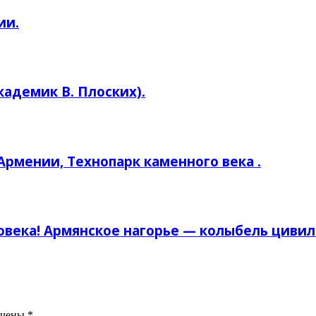
ии.
кадемик В. Плоских).
рмении, Технопарк каменного века .
овека! Армянское нагорье — колыбель циви
ечены
*