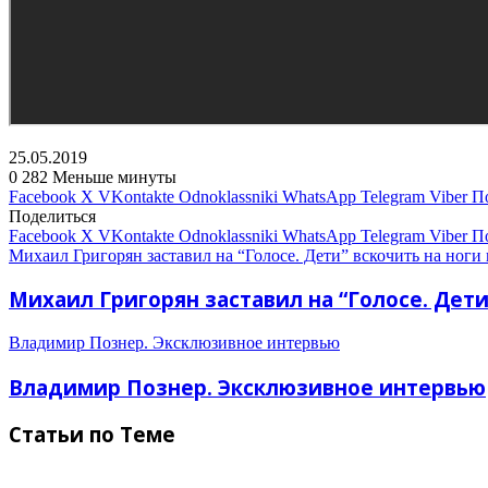
25.05.2019
0
282
Меньше минуты
Facebook
X
VKontakte
Odnoklassniki
WhatsApp
Telegram
Viber
П
Поделиться
Facebook
X
VKontakte
Odnoklassniki
WhatsApp
Telegram
Viber
П
Михаил Григорян заставил на “Голосе. Дети” вскочить на ноги 
Михаил Григорян заставил на “Голосе. Дети”
Владимир Познер. Эксклюзивное интервью
Владимир Познер. Эксклюзивное интервью
Статьи по Теме