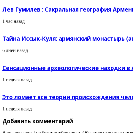
Лев Гумилев : Сакральная география Армен
1 час назад
Тайна Иссык-Куля: армянский монастырь (а
6 дней назад
Сенсационные археологические находки в А
1 неделя назад
Это ломает все теории происхождения чел
1 неделя назад
Добавить комментарий
Ваш адрес email не будет опубликован.
Обязательные поля пом