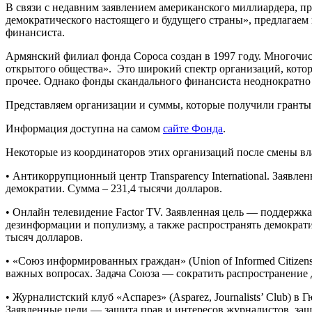
В связи с недавним заявлением американского миллиардера, п
демократического настоящего и будущего страны», предлагаем
финансиста.
Армянский филиал фонда Сороса создан в 1997 году. Многочис
открытого общества». Это широкий спектр организаций, котор
прочее. Однако фонды скандального финансиста неоднократно 
Представляем организации и суммы, которые получили гранты 
Информация доступна на самом
сайте Фонда
.
Некоторые из координаторов этих организаций после смены вл
• Антикоррупционный центр Transparency International. Заяв
демократии. Сумма – 231,4 тысячи долларов.
• Онлайн телевидение Factor TV. Заявленная цель — поддерж
дезинформации и популизму, а также распространять демократи
тысяч долларов.
• «Союз информированных граждан» (Union of Informed Citize
важных вопросах. Задача Союза — сократить распространение 
• Журналистский клуб «Аспарез» (Asparez, Journalists’ Club) 
Заявленные цели — защита прав и интересов журналистов, защ