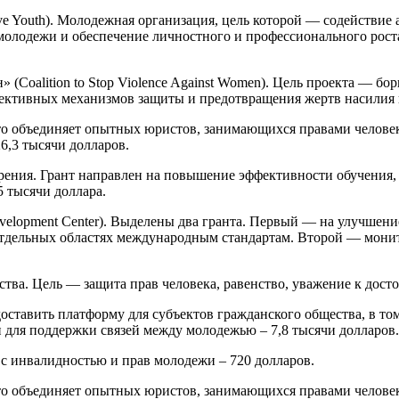
ve Youth). Молодежная организация, цель которой — содействи
молодежи и обеспечение личностного и профессионального рост
(Coalition to Stop Violence Against Women). Цель проекта — б
ктивных механизмов защиты и предотвращения жертв насилия в 
 что объединяет опытных юристов, занимающихся правами челове
26,3 тысячи долларов.
зрения. Грант направлен на повышение эффективности обучения
 тысячи доллара.
evelopment Center). Выделены два гранта. Первый — на улучшени
отдельных областях международным стандартам. Второй — мони
ва. Цель — защита прав человека, равенство, уважение к достои
ставить платформу для субъектов гражданского общества, в том
 для поддержки связей между молодежью – 7,8 тысячи долларов.
с инвалидностью и прав молодежи – 720 долларов.
 что объединяет опытных юристов, занимающихся правами челове