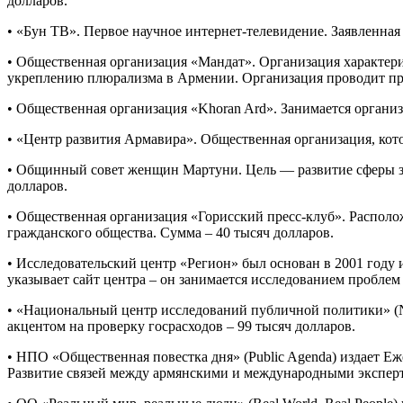
долларов.
• «Бун ТВ». Первое научное интернет-телевидение. Заявленна
• Общественная организация «Мандат». Организация характериз
укреплению плюрализма в Армении. Организация проводит пр
• Общественная организация «Khoran Ard». Занимается организ
• «Центр развития Армавира». Общественная организация, кото
• Общинный совет женщин Мартуни. Цель — развитие сферы з
долларов.
• Общественная организация «Горисский пресс-клуб». Располо
гражданского общества. Сумма – 40 тысяч долларов.
• Исследовательский центр «Регион» был основан в 2001 году
указывает сайт центра – он занимается исследованием проблем
• «Национальный центр исследований публичной политики» (Nati
акцентом на проверку госрасходов – 99 тысяч долларов.
• НПО «Общественная повестка дня» (Public Agenda) издает 
Развитие связей между армянскими и международными эксперт