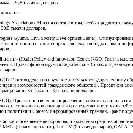
умма – 26,8 тысячи долларов.
 долларов.
logy Association). Миссия состоит в том, чтобы продвигать нау
30,5 тысячи долларов.
gress Gyumri, Civil Society Development Center). Стимулирован
твие признанию и защиты прав человека, свободы слова и инфо
аров.
центр» (Health Policy and Innovation Center, NGO) Грант выде
ранения. Проект финансируется Европейским Союзом и реализуе
олларов.
NGO). Грант выделен на изучение доступа к государственному о
 прав и возможностей гражданского общества». Проект финанс
рмированных граждан – 9,6 тысячи долларов.
 NGO). Проект направлен на определение влияния насилия в семь
учаях насилия в отношении детей и осведомленности учителей 
ой политики и Союзом информированных граждан. Грант получен
выборов и освещение выборов были выделены средства областным
V Media (6 тысяч долларов), Lori TV (6 тысяч долларов), GALA T