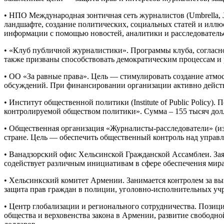
• НПО Международная зонтичная сеть журналистов (Umbrella, Jo
ландшафте, создание политических, социальных статей и иллю
информации с помощью новостей, аналитики и расследовательск
• «Клуб публичной журналистики». Программы клуба, согласно 
также призваны способствовать демократическим процессам и 
• ОО «За равные права». Цель — стимулировать создание атм
обсуждений. При финансировании организации активно действу
• Институт общественной политики (Institute of Public Policy)
контролируемой обществом политики». Сумма – 155 тысяч дол
• Общественная организация «Журналисты-расследователи» (из
стране. Цель — обеспечить общественный контроль над управ
• Ванадзорский офис Хельсинской Гражданской Ассамблеи. За
содействует различным инициативам в сфере обеспечения мира 
• Хельсинкский комитет Армении. Занимается контролем за вы
защита прав граждан в полиции, уголовно-исполнительных уч
• Центр глобализации и регионального сотрудничества. Позиц
общества и верховенства закона в Армении, развитие свобод