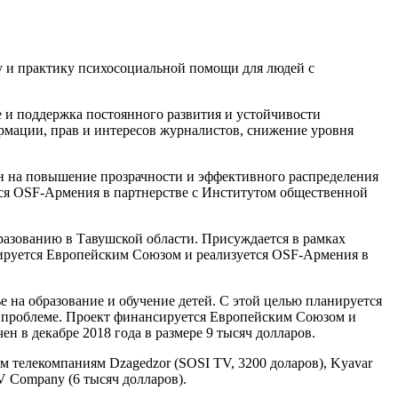
ку и практику психосоциальной помощи для людей с
ие и поддержка постоянного развития и устойчивости
рмации, прав и интересов журналистов, снижение уровня
лен на повышение прозрачности и эффективного распределения
тся OSF-Армения в партнерстве с Институтом общественной
бразованию в Тавушской области. Присуждается в рамках
ируется Европейским Союзом и реализуется OSF-Армения в
е на образование и обучение детей. С этой целью планируется
о проблеме. Проект финансируется Европейским Союзом и
 в декабре 2018 года в размере 9 тысяч долларов.
 телекомпаниям Dzagedzor (SOSI TV, 3200 доларов), Kyavar
V Company (6 тысяч долларов).