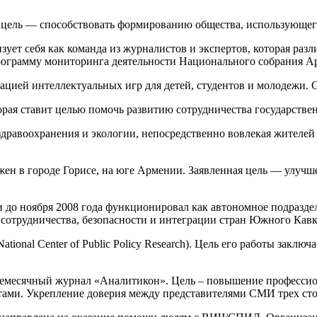
я цель — способствовать формированию общества, использующего
ует себя как команда из журналистов и экспертов, которая раз
ограмму мониторинга деятельности Национального собрания Ар
ацией интеллектуальных игр для детей, студентов и молодежи. С
рая ставит целью помочь развитию сотрудничества государствен
дравоохранения и экологии, непосредственно вовлекая жителе
жен в городе Горисе, на юге Армении. Заявленная цель — улуч
 и до ноября 2008 года функционировал как автономное подразд
 сотрудничества, безопасности и интеграции стран Южного Кавка
onal Center of Public Policy Research). Цель его работы заклю
Ежемесячный журнал «Аналитикон». Цель – повышение профессио
ами. Укрепление доверия между представителями СМИ трех стор