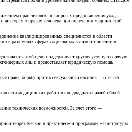
ация стремится поднять уровень жизни людей, больных СПИДом
вижением прав человека в вопросах предоставления ухода,
и докторам о правах человека при получении медицинской
ъединение квалифицированных специалистов в области
аний в различных сферах социальных взаимоотношений и
 достижения этой цели поддерживает круглосуточную горячую
нсгендерных лиц и предоставляет юридическую помощь
ные права, борьбу против сексуального насилия – 55 тысяч
тидесяти медицинских работников, двадцати врачей общей
шение технических возможностей. За счет этого —
арной теоретической и практической программы магистратуры