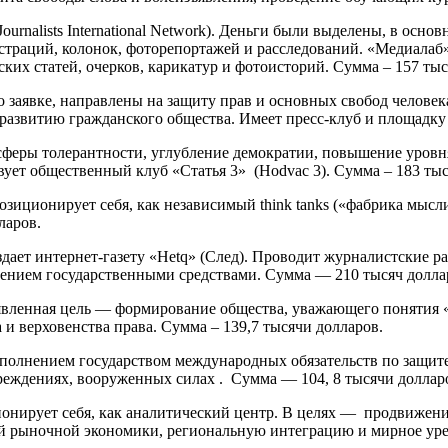
urnalists International Network). Деньги были выделены, в осн
страций, колонок, фоторепортажей и расследований. «Медиалаб
их статей, очерков, карикатур и фотоисторий. Сумма – 157 тыс
заявке, направлены на защиту прав и основных свобод человека
развитию гражданского общества. Имеет пресс-клуб и площадку
осферы толерантности, углубление демократии, повышение уров
ет общественный клуб «Статья 3» (Hodvac 3). Сумма – 183 тыс
. Позиционирует себя, как независимый think tanks («фабрика мы
ларов.
дает интернет-газету «Hetq» (След). Проводит журналистские 
лением государственными средствами. Сумма — 210 тысяч долла
явленная цель — формирование общества, уважающего понятия «
и верховенства права. Сумма – 139,7 тысячи долларов.
полнением государством международных обязательств по защите 
реждениях, вооруженных силах . Сумма — 104, 8 тысячи доллар
ионирует себя, как аналитический центр. В целях — продвижен
ной рыночной экономики, региональную интеграцию и мирное ур