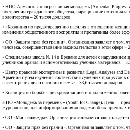
• НПО Армянская прогрессивная молодежь (Armenian Progressi
построении гражданского общества, наращивание потенциала 
волонтерства – 20 тысяч долларов.
• «Коалиция по предотвращению насилия в отношении женщин» 
изменения общественного восприятия и пропаганды более эффе
• ОО «Защита прав без границ». Организация заявляет о том,
человека, совершенствование законодательства в этой сфере – 
• Специальная школа № 14 в Ереване для детей с нарушением 
учебников Брайля и вспомогательных учебных материалов – 8,5
• Центр правовой экспертизы и развития (Legal Analyses and D
Армении путем изучения соответствия судебных процессов в 
рассмотрения дел о насилии в семье – 33,6 тысячи долларов.
• Коалиция по борьбе с дискриминацией и продвижению равенст
НПО «Молодежь за перемены» (Youth for Change). Цель — предо
журналистов, для информирования молодежи об их причинах и
• ОО «Мост надежды». Организация занимается защитой детей 
• ОО «Защита прав без границ». Организация заявляет о том,