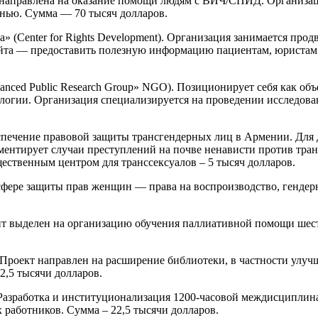
le) направлена на оказание помощи людям с ВИЧ/СПИД. Организ
знью. Сумма — 70 тысяч долларов.
» (Center for Rights Development). Организация занимается прод
айта — предоставить полезную информацию пациентам, юристам 
nced Public Research Group» NGO). Позиционирует себя как об
логии. Организация специализируется на проведении исследов
еспечение правовой защиты трансгендерных лиц в Армении. Для
ентирует случаи преступлений на почве ненависти против тра
ественным центром для транссексуалов – 5 тысяч долларов.
в сфере защиты прав женщин — права на воспроизводство, гендер
нт выделен на организацию обучения паллиативной помощи шес
Проект направлен на расширение библиотеки, в частности улуч
2,5 тысячи долларов.
 Разработка и институционализация 1200-часовой междисциплин
 работников. Сумма – 22,5 тысячи долларов.