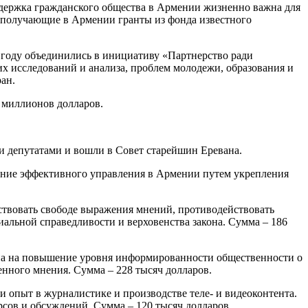
ддержка гражданского общества в Армении жизненно важна для
, получающие в Армении гранты из фонда известного
 году объединились в инициативу «Партнерство ради
х исследований и анализа, проблем молодежи, образования и
ан.
 миллионов долларов.
и депутатами и вошли в Совет старейшин Еревана.
жение эффективного управления в Армении путем укрепления
ствовать свободе выражения мнений, противодействовать
иальной справедливости и верховенства закона. Сумма – 186
лена на повышение уровня информированности общественности о
нного мнения. Сумма – 228 тысяч долларов.
ми опыт в журналистике и производстве теле- и видеоконтента.
сов и обсуждений. Сумма – 120 тысяч долларов.