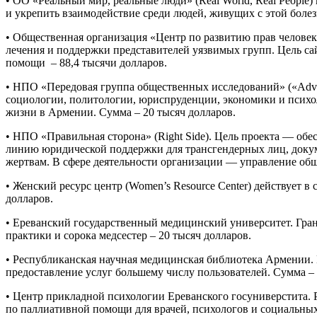
• ОО «Реальный мир, реальные люди» (Real World, Real Peop
и укрепить взаимодействие среди людей, живущих с этой боле
• Общественная организация «Центр по развитию прав человека
лечения и поддержки представителей уязвимых групп. Цель с
помощи – 88,4 тысячи долларов.
• НПО «Передовая группа общественных исследований» («Adva
социологии, политологии, юриспруденции, экономики и психо
жизни в Армении. Сумма – 20 тысяч долларов.
• НПО «Правильная сторона» (Right Side). Цель проекта — об
линию юридической поддержки для трансгендерных лиц, докум
жертвам. В сфере деятельности организации — управление общ
• Женский ресурс центр (Women’s Resource Center) действует 
долларов.
• Ереванский государственный медицинский университет. Гра
практики и сорока медсестер – 20 тысяч долларов.
• Республиканская научная медицинская библиотека Армении. 
предоставление услуг большему числу пользователей. Сумма – 
• Центр прикладной психологии Ереванского госуниверстита.
по паллиативной помощи для врачей, психологов и социальных