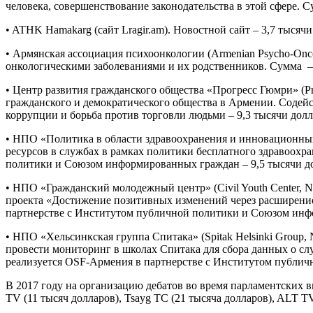
человека, совершенствование законодательства в этой сфере. С
• ATHK Hamakarg (сайт Lragir.am). Новостной сайт – 3,7 тысячи
• Армянская ассоциация психоонкологии (Armenian Psycho-Onco
онкологическими заболеваниями и их родственников. Сумма – 
• Центр развития гражданского общества «Прогресс Гюмри» (Pro
гражданского и демократического общества в Армении. Содейс
коррупции и борьба против торговли людьми – 9,3 тысячи долл
• НПО «Политика в области здравоохранения и инновационный 
ресурсов в службах в рамках политики бесплатного здравоох
политики и Союзом информированных граждан – 9,5 тысячи д
• НПО «Гражданский молодежный центр» (Civil Youth Center, 
проекта «Достижение позитивных изменений через расширение
партнерстве с Институтом публичной политики и Союзом инфо
• НПО «Хельсинкская группа Спитака» (Spitak Helsinki Group,
провести мониторинг в школах Спитака для сбора данных о сл
реализуется OSF-Армения в партнерстве с Институтом публичн
В 2017 году на организацию дебатов во время парламентских 
TV (11 тысяч долларов), Tsayg TC (21 тысяча долларов), ALT T