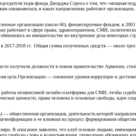
редседателя хедж-фонда Джорджа Сороса о том, что «мощная по
 вам ознакомиться, в каких направлениях работают организации
ленные организации (около 60), финансируемые фондом, в 2003
ые работают в сфере права, здравоохранения, СМИ, политически
обвинялись во вмешательстве во внутренние дела некоторых стр
в 2017-2018 гг. Общая сумма полученных средств — около трех
асти получили должности в новом правительстве Армении, стал
ленная цель Организации — снижение уровня коррупции и дости
ка работы независимой онлайн-платформы для СМИ, чтобы содей
ческие ценности, права человека и основные свободы, идеи соц
ns) — общественная организация, деятельность которой направ
дезинформации и ее влияния на процесс формирования обществе
в Гюмри. В описании заявлено, что клуб основан людьми, имеющи
ита свободы слова и волеизъявления, проведение обучающих кур