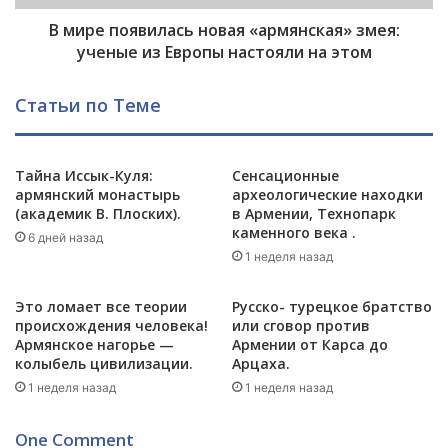
а
в
з
В мире появилась новая «армянская» змея:
и
е
л
ученые из Европы настояли на этом
р
а
б
с
Статьи по Теме
а
ь
й
н
д
о
ж
Тайна Иссык-Куля:
Сенсационные
в
армянский монастырь
археологические находки
а
а
(академик В. Плоских).
в Армении, Технопарк
н
я
каменного века .
с
«
6 дней назад
к
1 неделя назад
а
о
р
й
м
Это ломает все теории
Русско- турецкое братство
г
я
происхождения человека!
или сговор против
р
н
Армянское нагорье —
Армении от Карса до
а
колыбель цивилизации.
Арцаха.
с
н
к
1 неделя назад
1 неделя назад
и
а
ц
я
One Comment
е