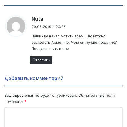
»
:
з
Б
м
а
:
е
Nuta
к
я
29.05.2019 в 20:26
у
:
с
у
Пашинян начал мстить всем. Так можно
т
ч
расколоть Армению. Чем он лучше прежних?
а
е
Поступает как и они
в
н
и
ы
Ответить
т
е
в
и
о
Добавить комментарий
з
п
Е
р
в
о
р
Ваш адрес email не будет опубликован.
Обязательные поля
с
о
помечены
*
Т
п
К
б
ы
и
н
о
л
а