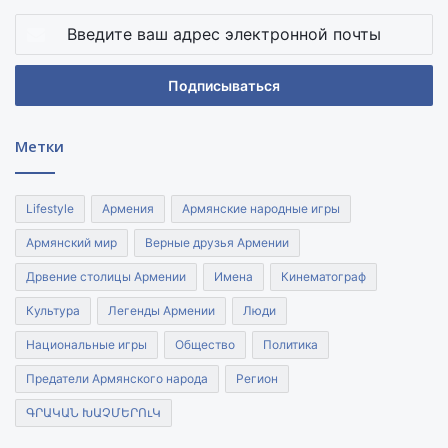
Введите
ваш
адрес
электронной
почты
Метки
Lifestyle
Армения
Армянские народные игры
Армянский мир
Верные друзья Армении
Дрвение столицы Армении
Имена
Кинематограф
Культура
Легенды Армении
Люди
Национальные игры
Общество
Политика
Предатели Армянского народа
Регион
ԳՐԱԿԱՆ ԽԱՉՄԵՐՈւԿ