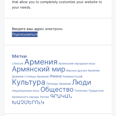
that allow you to completely customize your website to
your needs.
Введите
ваш
адрес
электронной
почты
Метки
Армения
Lifestyle
Армянские народные игры
Армянский мир
Верные друзья Армении
Имена
Дрвение столицы Армении
Кинематограф
Культура
Люди
Легенды Армении
Общество
Национальные игры
Политика
Предатели
ԳՐԱԿԱՆ
Армянского народа
Регион
ԽԱՉՄԵՐՈւԿ