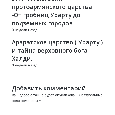
о
.
протоармянского царства
н
М
е
н
-От гробниц Урарту до
т
е
подземных городов
а
н
к
и
3 недели назад
с
я
р
и
Араратское царство ( Урарту )
е
з
и тайна верховного бога
ф
Б
о
а
Халди.
р
к
3 недели назад
м
у
а
и
м
Е
и
р
Добавить комментарий
в
е
А
в
Ваш адрес email не будет опубликован.
Обязательные
р
а
поля помечены
*
м
н
К
е
а
о
н