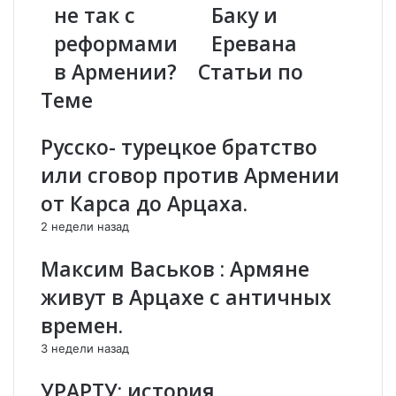
У
не так с
и
Баку и
Д
г
реформами
Еревана
Е
и
Т
Е
в Армении?
Статьи по
Б
в
Теме
Е
р
С
о
С
п
Русско- турецкое братство
М
ы
или сговор против Армении
Ы
б
С
е
от Карса до Арцаха.
Л
з
2 недели назад
Е
М
Н
х
Максим Васьков : Армяне
Н
и
О
т
живут в Арцахе с античных
.
а
времен.
.
р
.
я
3 недели назад
Ч
н
т
а
УРАРТУ: история