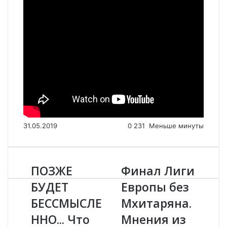
31.05.2019
0
231
Меньше минуты
ПОЗЖЕ
Финал Лиги
П
Ф
О
и
БУДЕТ
Европы без
З
н
БЕССМЫСЛЕ
Мхитаряна.
Ж
а
Е
л
ННО... Что
Мнения из
Б
Л